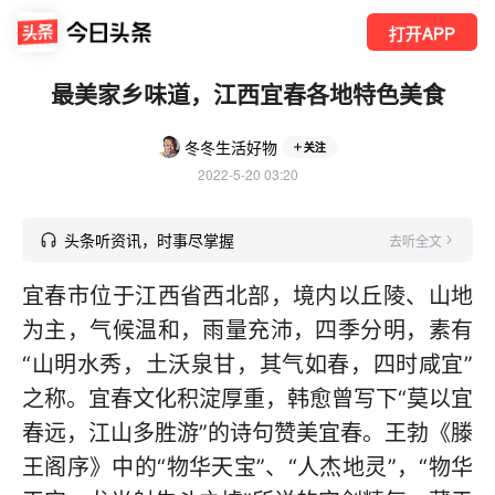
打开APP
最美家乡味道，江西宜春各地特色美食
冬冬生活好物
关注
2022-5-20 03:20
头条听资讯，时事尽掌握
去听全文
宜春市位于江西省西北部，境内以丘陵、山地
为主，气候温和，雨量充沛，四季分明，素有
“山明水秀，土沃泉甘，其气如春，四时咸宜”
之称。宜春文化积淀厚重，韩愈曾写下“莫以宜
春远，江山多胜游”的诗句赞美宜春。王勃《滕
王阁序》中的“物华天宝”、“人杰地灵”，“物华