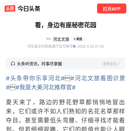
打开APP
看，身边有座秘密花园
河北文旅
关注
河北省文化和旅游厅官方账号
  2022-5-20 07:20
头条听资讯，时事尽掌握
去听全文
#头条带你乐享河北#

#河北文旅看图识景
#

#我是大美河北推荐官#
夏天来了，路边的野花野草都悄悄地冒出
来，它们或许不如人们熟知的名花名草那样
夺目，甚至需要低头弯腰、仔细寻找才能看
到。但若细细观瞧，它们的颜值也能让人眼