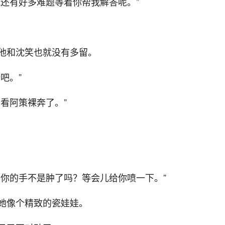
我还有好多难题等着你帮我解答呢。”
他和沈笑也就没有多留。
吧。”
看阿策裸奔了。”
，你的手不是肿了吗？等会儿给你喷一下。”
她像个精致的瓷娃娃。