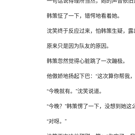
一句话说得理所当然，她的声音依旧
韩策怔了一下，错愕地看着她。
沈笑终于反应过来，怕韩策生疑，露
原来只是因为队友的原因。
韩策忽然觉得心脏跳了一次蹦极。
他傲娇地扬起下巴：“这次算你帮我
“今晚就有。”沈笑说道。
“今晚？”韩策愣了一下，没想到她这
“对呀。”