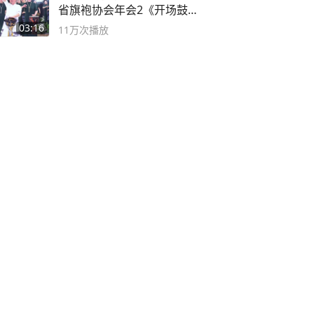
省旗袍协会年会2《开场鼓》
二团
03:16
11万
次播放