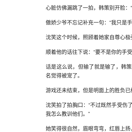
心脏仿佛漏跳了一拍，韩策别开脸：“
傲娇少爷不忘记补充一句：“我只是手
沈笑这个时候，照顾着她家自尊心极
顺着他的话往下说：“要不是你的手
话是这么说，但输了就是输了，韩策
名觉得被宠了。
游戏还未结束，但是明面上的胜负已
沈笑拍了拍胸口：“不过既然手受伤
我怎么教训他们。”
她笑得很自然，眉眼弯弯，红唇上扬