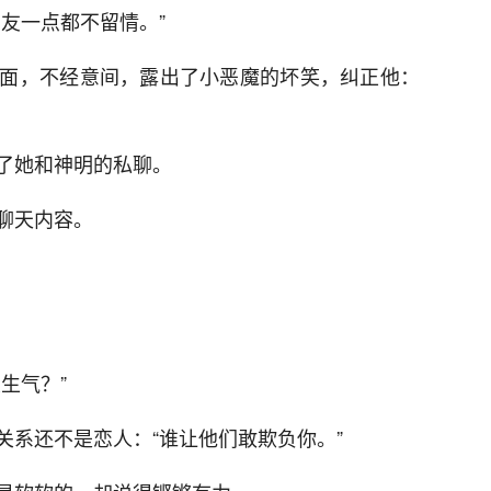
友一点都不留情。”
面，不经意间，露出了小恶魔的坏笑，纠正他：
了她和神明的私聊。
聊天内容。
生气？”
关系还不是恋人：“谁让他们敢欺负你。”