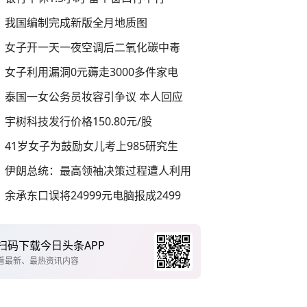
我国编制完成新版全月地质图
女子开一天一夜空调后二氧化碳中毒
女子利用漏洞0元薅走3000多件家电
泰国一女公务员妆容引争议 本人回应
宇树科技发行价格150.80元/股
41岁女子为鼓励女儿考上985研究生
伊朗总统：最高领袖决策过程遭人利用
余承东口误将24999元电脑报成2499
扫码下载今日头条APP
看最新、最热资讯内容