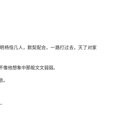
明杨恒几人，默契配合，一路打过去，灭了对家
不像他想象中那般文文弱弱。
息。
”