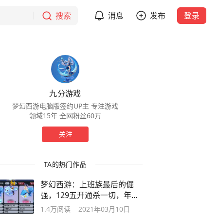
搜索
消息
发布
登录
九分游戏
梦幻西游电脑版签约UP主 专注游戏
领域15年 全网粉丝60万
关注
TA的热门作品
梦幻西游：上班族最后的倔
强，129五开通杀一切，年入
30亿
1.4万
阅读
2021年03月10日