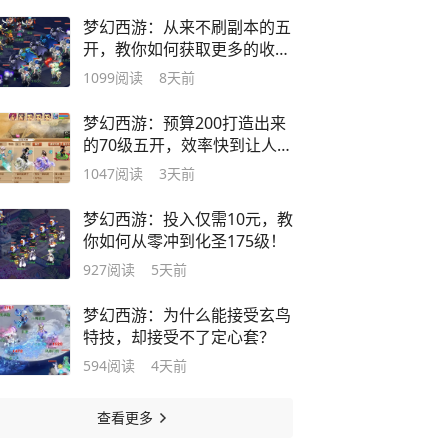
梦幻西游：从来不刷副本的五
开，教你如何获取更多的收
益！
1099
阅读
8天前
梦幻西游：预算200打造出来
的70级五开，效率快到让人不
敢相信！
1047
阅读
3天前
梦幻西游：投入仅需10元，教
你如何从零冲到化圣175级！
927
阅读
5天前
梦幻西游：为什么能接受玄鸟
特技，却接受不了定心套？
594
阅读
4天前
查看更多