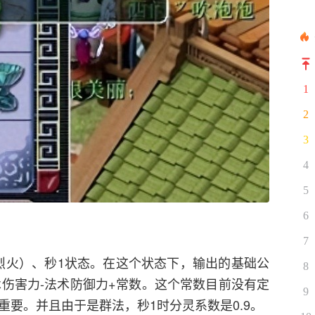
1
2
3
4
5
6
7
烈火）、秒1状态。在这个状态下，输出的基础公
8
法术伤害力-法术防御力+常数。这个常数目前没有定
9
重要。并且由于是群法，秒1时分灵系数是0.9。