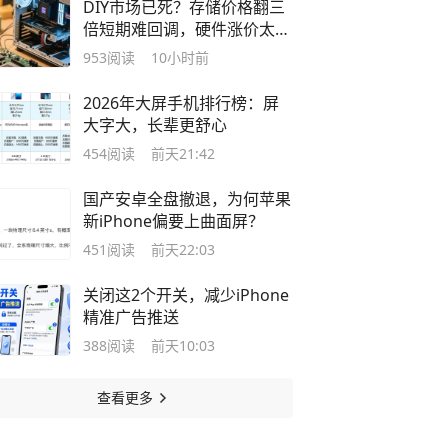
DIY市场已死？存储价格翻三
倍短期难回调，硬件涨价太过
离谱
953
阅读
10小时前
2026年大屏手机排行榜：屏
大字大，长辈更舒心
454
阅读
前天21:42
国产安卓全盘撤退，为何苹果
新iPhone偏要上曲面屏？
451
阅读
前天22:03
关闭这2个开关，减少iPhone
精准广告推送
388
阅读
前天10:03
查看更多