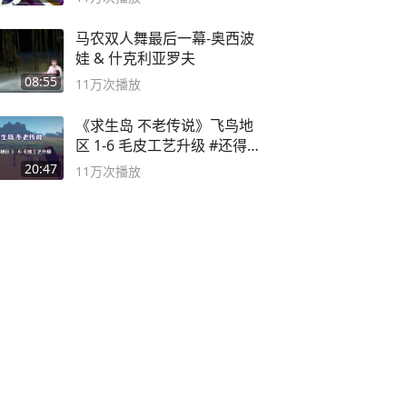
马农双人舞最后一幕-奥西波
娃 & 什克利亚罗夫
08:55
11万
次播放
《求生岛 不老传说》飞鸟地
区 1-6 毛皮工艺升级 #还得是
主机大作
20:47
11万
次播放