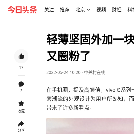
关注
推荐
北京
视频
财经
科
轻薄坚固外加一块好
又圈粉了
17
2022-05-24 10:20
·
中关村在线
在手机圈，提及高颜值，vivo S系列
3
薄潮流的外观设计为用户所熟知，而这
带来了许多新看点。
收藏
分享