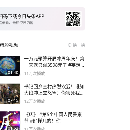
扫码下载今日头条APP
看最新、最热资讯内容
精彩视频
换一换
一万元预算开局冲周年庆！第
一天就只剩3598元了 #妄想山
海
01:40
11万
次播放
书记回乡全村热烈欢迎！谁知
大娘冲上去怒骂：你害死我儿
子
07:15
12万
次播放
《庆》 #第5个中国人民警察
节 #好样儿的！你
01:52
11万
次播放