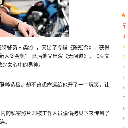
1
影《特警新人类2》，又出了专辑《陈冠希》，获得
2
男新人奖金奖”。此后他又出演《无间道》，《头文
3
数少女心中的男神。
4
5
登峰造极。却不曾想命运给他开了一个玩笑，让
6
7
8
电脑内的私密照片却被工作人员偷偷拷贝下来传到了
9
牵连。