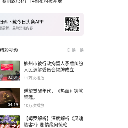
暴雨致棺材厂14副棺材被冲走
扫码下载今日头条APP
看最新、最热资讯内容
精彩视频
换一换
柳州市被行政拘留人矛盾纠纷
人民调解委员会揭牌成立
02:01
11万
次播放
遥望觉醒年代，《热血》铸就
警魂。
04:19
10万
次播放
【姆罗解析】深度解析《灵魂
骇客2》剧情缘何惊艳