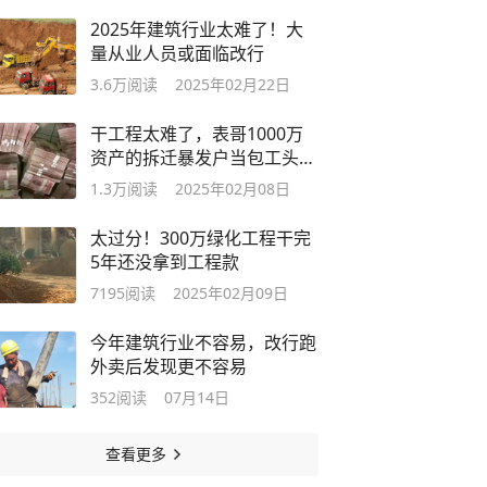
2025年建筑行业太难了！大
量从业人员或面临改行
3.6万
阅读
2025年02月22日
干工程太难了，表哥1000万
资产的拆迁暴发户当包工头3
年负债累累
1.3万
阅读
2025年02月08日
太过分！300万绿化工程干完
5年还没拿到工程款
7195
阅读
2025年02月09日
今年建筑行业不容易，改行跑
外卖后发现更不容易
352
阅读
07月14日
查看更多