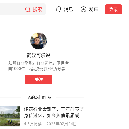
搜索
消息
发布
登录
武汉可乐说
建筑行业杂谈，行业资讯，来自全
国1000位工程老板创业经历分享，
(以第一人称讲述）帮助同行避坑。
关注
关注我，共同成长。 全网维权，抄
袭必究。
TA的热门作品
建筑行业太难了，三年前表哥
身价过亿，如今负债累累成为
老赖
4.5万
阅读
2025年02月24日