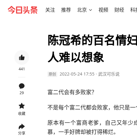
关注
推荐
北京
视频
财经
科
陈冠希的百名情
人难以想象
441
2022-05-24 17:55
·
武汉可乐说
原创
富二代会有多败家？
29
不是每个富二代都会败家，他只是一
收藏
原本有一个富商老爹，自己又年少
慕，一手好牌却被打得稀烂。
分享