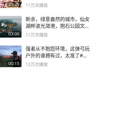
21:25
11万
次播放
新余，绿意盎然的城市，仙女
湖畔波光潋滟，抱石公园文化
深邃……
03:00
11万
次播放
强者从不抱怨环境，这弹弓玩
户外的谁拥有过，太准了#弹
弓#户外
00:15
12万
次播放