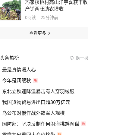
巧家核桃村高山洋芋喜获丰收
产销两旺助农增收
0
阅读
25分钟前
查看更多
头条热榜
换一换
最是真情暖人心
今年是闭眼秋
东北立秋迎降温暴击有人穿羽绒服
我国货物贸易进出口超30万亿元
乌公布对俄作战外籍军人规模
国防部：坚决反制任何闹海挑衅图谋
雪糕为何重回大众价格带