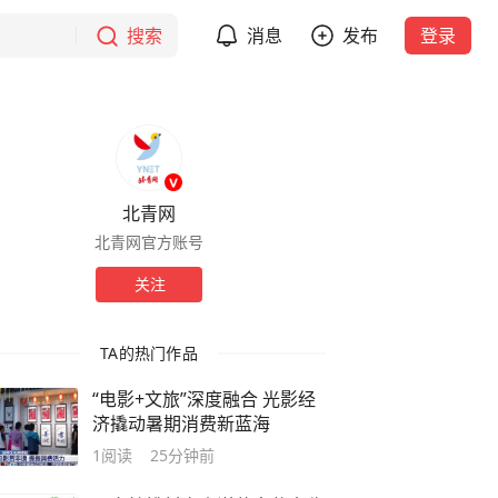
搜索
消息
发布
登录
北青网
北青网官方账号
关注
TA的热门作品
“电影+文旅”深度融合 光影经
济撬动暑期消费新蓝海
1
阅读
25分钟前