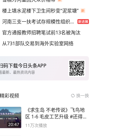
楼上填水泥楼下卫生间秒变“泥浆塘”
河南三支一扶考试存规模性组织作弊
官方通报教师招聘笔试前13名被淘汰
从731部队交易到海外实验室网络
扫码下载今日头条APP
看最新、最热资讯内容
精彩视频
换一换
《求生岛 不老传说》飞鸟地
区 1-6 毛皮工艺升级 #还得是
主机大作
20:47
11万
次播放