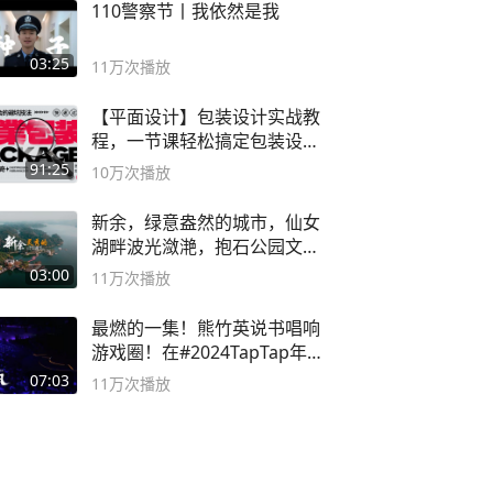
110警察节丨我依然是我
03:25
11万
次播放
【平面设计】包装设计实战教
程，一节课轻松搞定包装设计
流程！
91:25
10万
次播放
新余，绿意盎然的城市，仙女
湖畔波光潋滟，抱石公园文化
深邃……
03:00
11万
次播放
最燃的一集！熊竹英说书唱响
游戏圈！在#2024TapTap年
度游戏大赏
07:03
11万
次播放