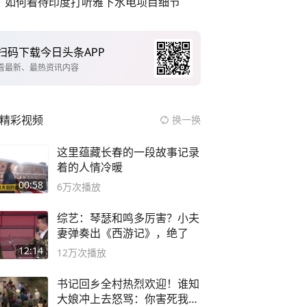
如何看待印度打听雅下水电项目细节
扫码下载今日头条APP
看最新、最热资讯内容
精彩视频
换一换
这里蕴藏长春的一段故事记录
着的人情冷暖
00:58
6万
次播放
综艺：琴瑟和鸣多厉害？小夫
妻弹奏出《西游记》，绝了
12:14
12万
次播放
书记回乡全村热烈欢迎！谁知
大娘冲上去怒骂：你害死我儿