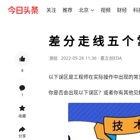
关注
推荐
北京
视频
财经
科
差 分 走 线 五 个 
2022-05-26 11:36
·
嘉立创EDA
原创
8
以下误区是工程师在实际操作中出现的常
你是否会出现以下误区？或者你有其他见
1
收藏
分享