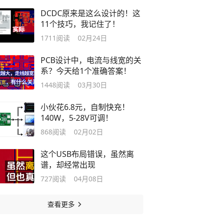
DCDC原来是这么设计的！这
11个技巧，我记住了！
1711
阅读
02月24日
PCB设计中，电流与线宽的关
系？今天给1个准确答案！
1448
阅读
03月30日
小伙花6.8元，自制快充！
140W，5-28V可调！
868
阅读
02月02日
这个USB布局错误，虽然离
谱，却经常出现
727
阅读
04月08日
查看更多