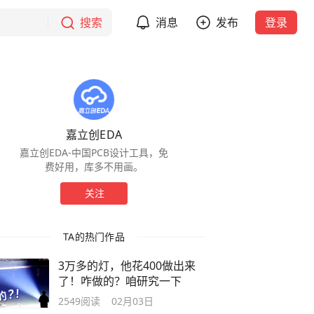
搜索
消息
发布
登录
嘉立创EDA
嘉立创EDA-中国PCB设计工具，免
费好用，库多不用画。
关注
TA的热门作品
3万多的灯，他花400做出来
了！咋做的？咱研究一下
2549
阅读
02月03日