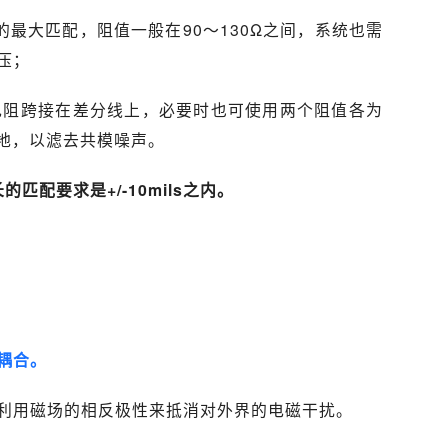
最大匹配，阻值一般在90～130Ω之间，系统也需
压；
电阻跨接在差分线上，必要时也可使用两个阻值各为
接地，以滤去共模噪声。
匹配要求是+/-10mils之内。
耦合。
利用磁场的相反极性来抵消对外界的电磁干扰。