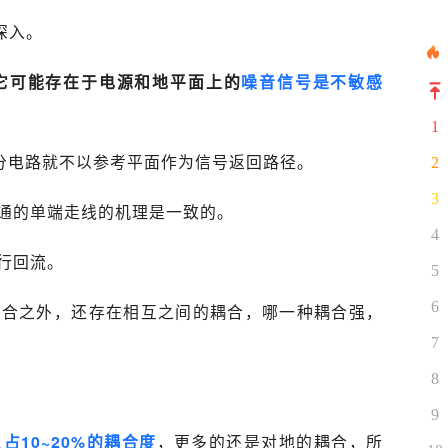
深入。
它可能存在于电源和地平面上的
噪音信号是不敏感
1
差分电路就不以参考平面作为信号返回路径。
2
3
通的单端走线的机理是一致的。
4
行回流。
5
6
耦合之外，还存在相互之间的耦合，哪一种耦合强，
7
8
9
占10~20%的耦合度
，更多的还是对地的耦合，所