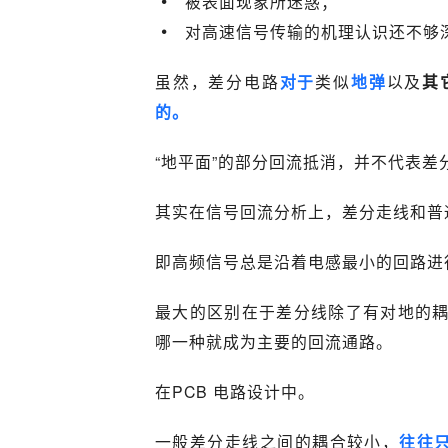
被表面现象所迷惑；
对高速信号传输的机理认识还不够
虽然，差分电路
对于
类似
地弹
以及
其
的。
“地平面”的部分回流抵消，并不代表
其实在信号回流分析上，差分走线和普
即高频信号总是沿着电感最小的回路进
最大的区别在于差分线除了有对地的
哪一种就成为主要的回流通路。
在PCB 电路设计中。
一般差分走线之间的耦合较小，
往往只