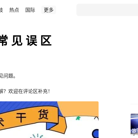
技
热点
国际
更多
常 见 误 区
见问题。
解？欢迎在评论区补充！