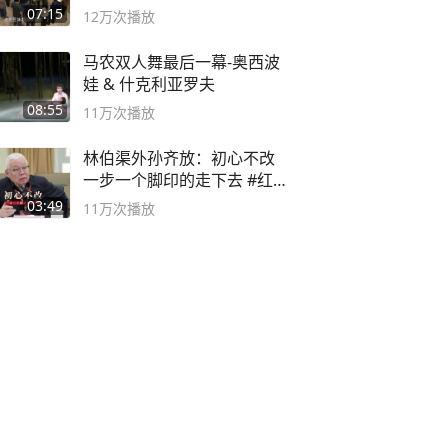
子
07:15
12万
次播放
马农双人舞最后一幕-奥西波
娃 & 什克利亚罗夫
08:55
11万
次播放
林伯渠外孙齐放：初心不改
一步一个脚印的走下去 #红船
论坛
03:49
11万
次播放