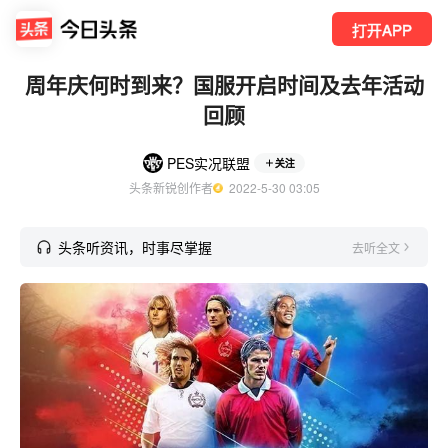
打开APP
周年庆何时到来？国服开启时间及去年活动
回顾
PES实况联盟
关注
头条新锐创作者
  2022-5-30 03:05
头条听资讯，时事尽掌握
去听全文