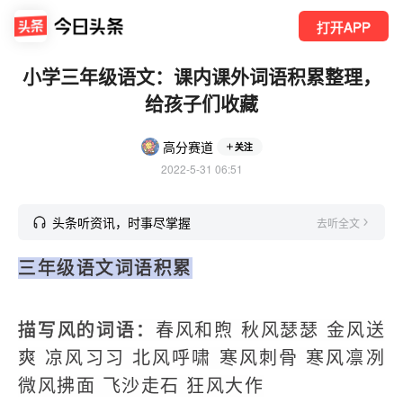
打开APP
小学三年级语文：课内课外词语积累整理，
给孩子们收藏
高分赛道
关注
2022-5-31 06:51
头条听资讯，时事尽掌握
去听全文
三年级语文词语积累
描写风的词语：
春风和煦 秋风瑟瑟 金风送
爽 凉风习习 北风呼啸 寒风刺骨 寒风凛冽
微风拂面 飞沙走石 狂风大作