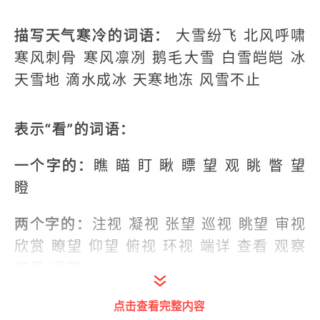
描写天气寒冷的词语：
大雪纷飞 北风呼啸
寒风刺骨 寒风凛冽 鹅毛大雪 白雪皑皑 冰
天雪地 滴水成冰 天寒地冻 风雪不止
表示“看”的词语：
一个字的：
瞧 瞄 盯 瞅 瞟 望 观 眺 瞥 望
瞪
两个字的：
注视 凝视 张望 巡视 眺望 审视
欣赏 瞭望 仰望 俯视 环视 端详 查看 观察
打量 遥望
四个字：
极目远眺 东张西望 左盼右顾 走
点击查看完整内容