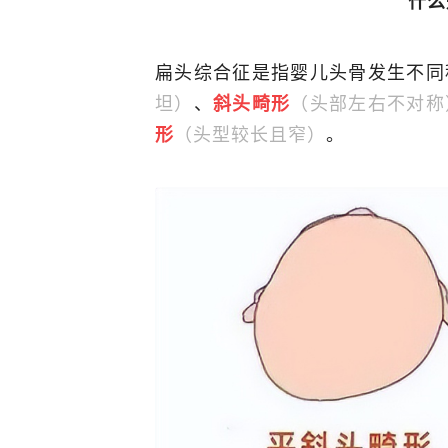
什么
扁头综合征是指婴儿头骨发生不同
坦）
、
（头部左右不对称
斜头畸形
（头型较长且窄）
。
形