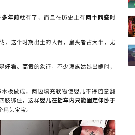
就有了，而且在历史上有
千多年前
两个鼎盛时
载，这个时期出土的人骨，扁头者占大半，尤
是
的象征，不少满族姑娘出嫁时，
好看、高贵
薄木板做成，两边填充软物使婴儿不得随意翻
四肢绑住，这样
婴儿在摇车内只能固定仰卧于
个扁头宝宝。