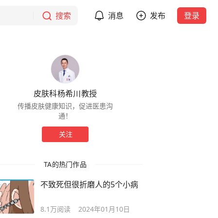
搜索
消息
发布
登录
皮肤科杨希川教授
传播皮肤健康知识，促进医患沟
通！
关注
TA的热门作品
不致死但很折磨人的5个小病
8.1万
阅读
2024年01月10日