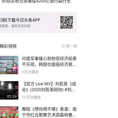
80后女柜员逆袭成4200亿银行副行长
扫码下载今日头条APP
看最新、最热资讯内容
精彩视频
换一换
印度军事雄心勃勃但经济前景
不乐观，韩国也面临经济衰退
风险
00:21
3万
次播放
【官方 Live MV】刘若英《成
全》(2020刘若英陪你) #刘若
英 #成全
05:24
11万
次播放
舞蹈《想你想不够》表演：南
宁市红光歌舞艺术团森林春红