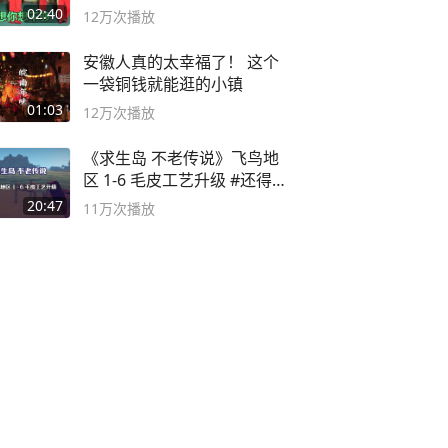
舞蹈队。
02:40
12万
次播放
安徽人真的太幸福了！ 这个
一袋铜钱就能逛的小镇
01:03
12万
次播放
《求生岛 不老传说》飞鸟地
区 1-6 毛皮工艺升级 #还得是
主机大作
20:47
11万
次播放