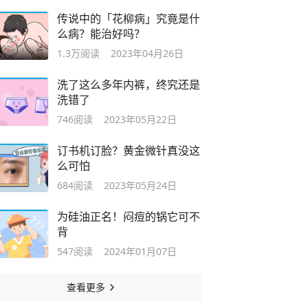
传说中的「花柳病」究竟是什
么病？能治好吗？
1.3万
阅读
2023年04月26日
洗了这么多年内裤，终究还是
洗错了
746
阅读
2023年05月22日
订书机订脸？黄金微针真没这
么可怕
684
阅读
2023年05月24日
为硅油正名！闷痘的锅它可不
背
547
阅读
2024年01月07日
查看更多