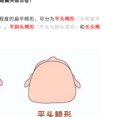
是扁头综合征？
程度的扁平畸形，可分为
（头枕部平
平头畸形
）
、
（平头与斜头混合）
和
平斜头畸形
长头畸