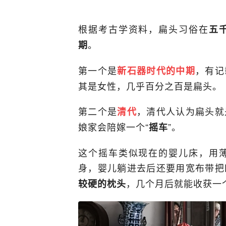
根据考古学资料，扁头习俗在
五
。
期
第一个是
，有记
新石器时代的中期
其是女性，几乎百分之百是扁头。
第二个是
，清代人认为扁头就
清代
娘家会陪嫁一个“
”。
摇车
这个摇车类似现在的婴儿床，用
身，婴儿躺进去后还要用宽布带把
，几个月后就能收获一
较硬的枕头