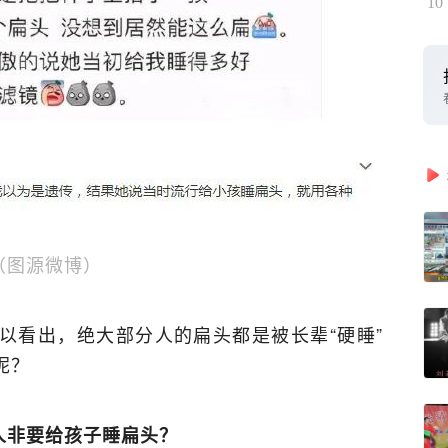
10
（图源微博）
以看出，绝大部分人的扁头都是被长辈“硬睡”
呢？
人非要给孩子睡扁头？