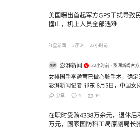
反而亲自下场充当利益勾兑的“掮客”
交易的筹码，让本该公平的考试沦为
美国曝出首起军方GPS干扰导致
过场。 https://www.toutiao.com/ar
撞山，机上人员全部遇难
5951/
红星新闻
3
评论
22小时前
澎湃新闻
22小时前
·
澎湃新闻官方
女排国手李盈莹已做心脏手术，确定
澎湃新闻记者 祁东 8月5日，中国
博“@能量小瑩瑩”上发文称，自己已
分享
4
44
无缘本届亚锦赛与亚运会。 李盈莹写
况，需要进行手术，手术做的很成功
在职时受贿4338万余元，退休后
养。经过综合评估，确定无缘本届亚
万元，国家国防科工局原副局长
遗憾，但健康永远是一切的前提。接
一步调整状态。祝愿国家队在赛事中