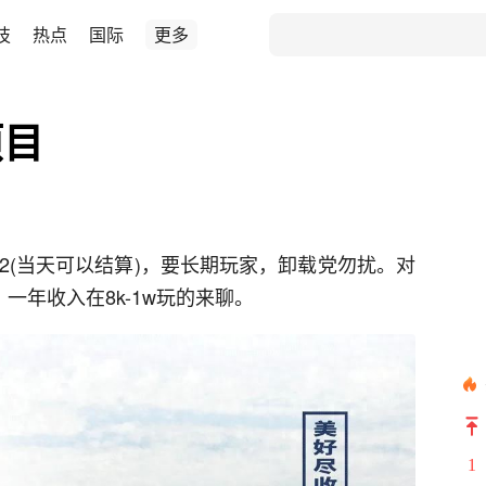
技
热点
国际
更多
项目
2(当天可以结算)，要长期玩家，卸载党勿扰。对
一年收入在8k-1w玩的来聊。
1