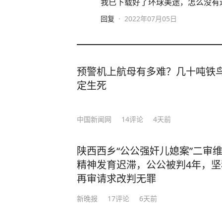
我已下载好了环球美途，怎么没有
回复
·
2022年07月05日
预警机上航母有多难？几十吨铁鸟
定生死
中国新闻网
14
评论
4天前
陕西西乡“公公强奸儿媳案”二审
精神发育迟滞，公公被判4年，
再审请求改判无罪
新晚报
17
评论
6天前