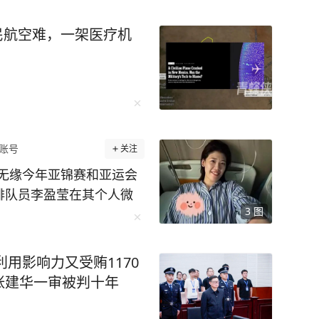
，让事业编岗位变成人情
流于形式、可随意操控的
民航空难，一架医疗机
ticle/767078677116413
账号
关注
无缘今年亚锦赛和亚运会
女排队员李盈莹在其个人微
3
图
做了心脏手术，经评估确定
道：“因为心脏出点状
，现在已经出院回家休
利用影响力又受贿1170
锦赛与亚运会。心中满是
张建华一审被判十年
下来专注术后康复，一步
发挥出色，取得好成绩，