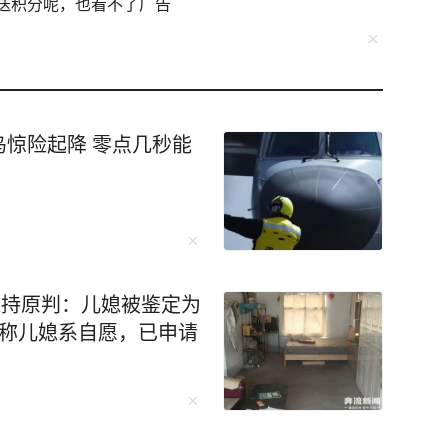
送积分呢，也看不了广告
惊险起降 零点几秒能
维持原判：儿媳被鉴定为
坚称儿媳系自愿，已申请