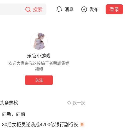
搜索
消息
发布
登录
乐官小游戏
欢迎大家来我这投搞王者荣耀集锦
视频
关注
头条热榜
换一换
向新，向前
80后女柜员逆袭成4200亿银行副行长