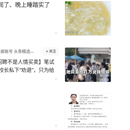
润了、晚上睡踏实了
部账号 头条精选作者
关注
招聘不是人情买卖】笔试
长私下“劝退”，只为给
践踏考试公平的闹剧，引
市教育局通报：雷州市特殊
蹈组专业技术岗过程中，该
，违规向陈某林透露笔试
信联系陈某冰，以利益许
最触目惊心的一点，莫过
非但没有恪守岗位职责，