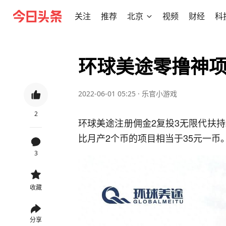
关注
推荐
北京
视频
财经
科
环球美途零撸神
2022-06-01 05:25
·
乐官小游戏
2
环球美途注册佣金2复投3无限代扶持
比月产2个币的项目相当于35元一币。
3
收藏
分享