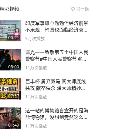
精彩视频
换一换
印度军事雄心勃勃但经济前景
不乐观，韩国也面临经济衰退
风险
00:21
3万
次播放
巡光——致敬第五个中国人民
警察节#中国人民警察节 @抖
音小助手
05:00
11万
次播放
巨丰杯 勇弃双马 阎大师底线
猛攻 献卒催杀 潘大师精妙入
局
07:57
11万
次播放
这一站的博物馆盲盒开的是海
盐博物馆，没想到竟然这么好
逛！
01:49
11万
次播放