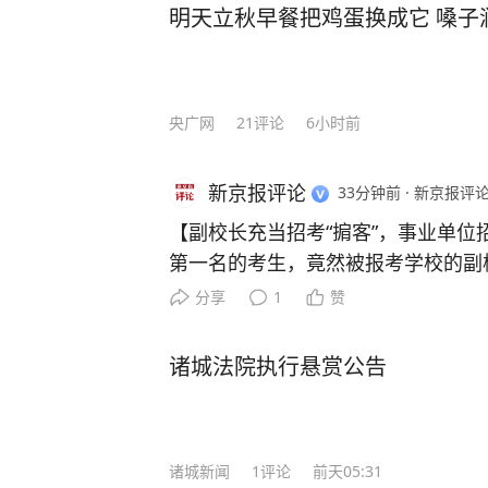
明天立秋早餐把鸡蛋换成它 嗓子
央广网
21
评论
6小时前
新京报评论
33分钟前
·
新京报评论
【副校长充当招考“掮客”，事业单位
第一名的考生，竟然被报考学校的副校
第二名“让路”。这场公然干预招考、
分享
1
赞
发网络热议。8月5日，广东省雷州
教育学校在2026年公开招聘高中舞
诸城法院执行悬赏公告
校副校长高某受该校教师陈某林所托
第一名陈某冰的个人信息，并通过微
诺劝其放弃后续考试。此次招考风波
诸城新闻
1
评论
前天05:31
于本应守护招考秩序的学校管理者，