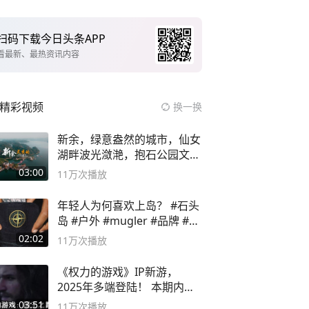
扫码下载今日头条APP
看最新、最热资讯内容
精彩视频
换一换
新余，绿意盎然的城市，仙女
湖畔波光潋滟，抱石公园文化
深邃……
03:00
11万
次播放
年轻人为何喜欢上岛？ #石头
岛 #户外 #mugler #品牌 #足
球流氓
02:02
11万
次播放
《权力的游戏》IP新游，
2025年多端登陆！ 本期内容
概要
03:51
11万
次播放