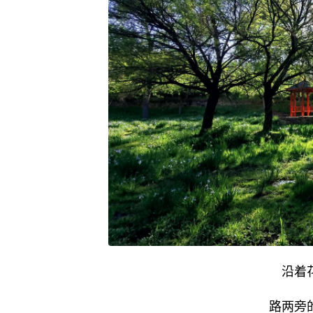
沿着
路两旁