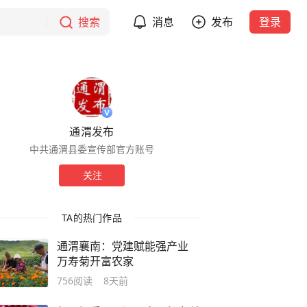
搜索
消息
发布
登录
通渭发布
中共通渭县委宣传部官方账号
关注
TA的热门作品
通渭襄南：党建赋能强产业
万寿菊开富农家
756
阅读
8天前