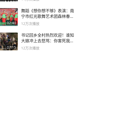
舞蹈《想你想不够》表演：南
宁市红光歌舞艺术团森林春红
舞蹈队。
02:40
12万
次播放
书记回乡全村热烈欢迎！谁知
大娘冲上去怒骂：你害死我儿
子
07:15
12万
次播放