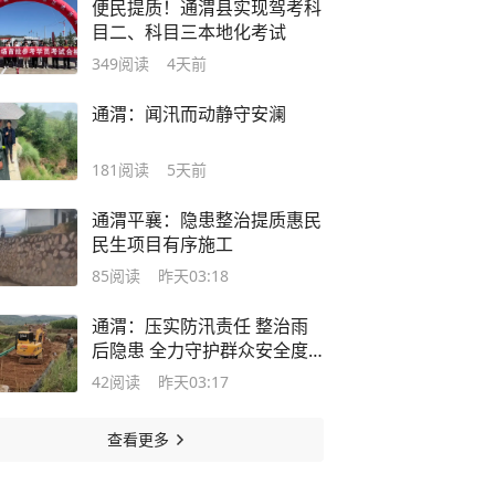
便民提质！通渭县实现驾考科
目二、科目三本地化考试
349
阅读
4天前
通渭：闻汛而动静守安澜
181
阅读
5天前
通渭平襄：隐患整治提质惠民
民生项目有序施工
85
阅读
昨天03:18
通渭：压实防汛责任 整治雨
后隐患 全力守护群众安全度
汛
42
阅读
昨天03:17
查看更多