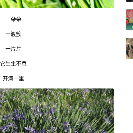
一朵朵
一簇簇
一片片
它生生不息
开满十里