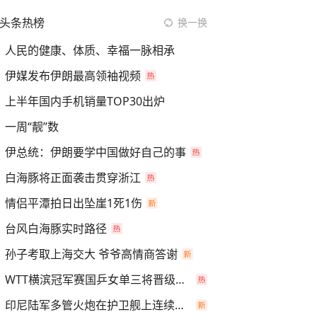
头条热榜
换一换
人民的健康、体质、幸福一脉相承
伊媒发布伊朗最高领袖视频
上半年国内手机销量TOP30出炉
一周“靓”数
伊总统：伊朗要学中国做好自己的事
白海豚将正面袭击贯穿浙江
情侣平潭拍日出坠崖1死1伤
台风白海豚实时路径
孙子考取上海交大 爷爷高情商答谢
WTT横滨冠军赛国乒女单三将晋级四强
印尼陆军多管火炮在护卫舰上连续开火