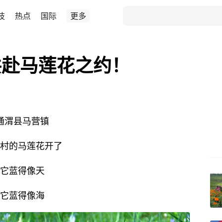
技
热点
国际
更多
共赴马莲花之约！
通渭县马营镇
村的马莲花开了
它蓝得像天
它蓝得像海