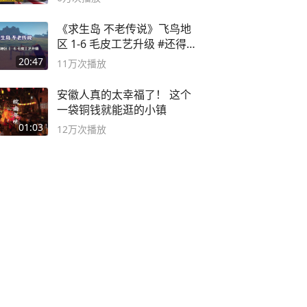
《求生岛 不老传说》飞鸟地
区 1-6 毛皮工艺升级 #还得是
主机大作
20:47
11万
次播放
安徽人真的太幸福了！ 这个
一袋铜钱就能逛的小镇
01:03
12万
次播放