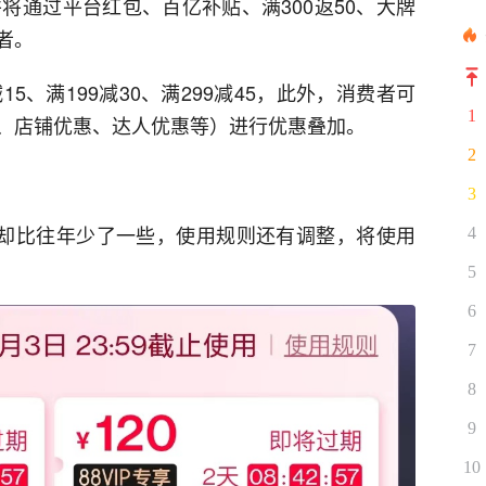
将通过平台红包、百亿补贴、满300返50、大牌
者。
5、满199减30、满299减45，此外，消费者可
1
、店铺优惠、达人优惠等）进行优惠叠加。
2
3
”却比往年少了一些，使用规则还有调整，将使用
4
5
6
7
8
9
10