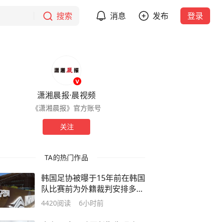
搜索
消息
发布
登录
潇湘晨报·晨视频
《潇湘晨报》官方账号
关注
TA的热门作品
韩国足协被曝于15年前在韩国
队比赛前为外籍裁判安排多次
性招待；经确认的色情招待情
4420
阅读
6小时前
况均发生在韩足协前主席赵重
衍在任时期