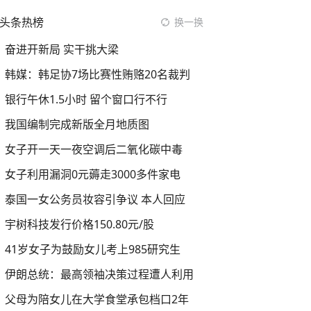
头条热榜
换一换
奋进开新局 实干挑大梁
韩媒：韩足协7场比赛性贿赂20名裁判
银行午休1.5小时 留个窗口行不行
我国编制完成新版全月地质图
女子开一天一夜空调后二氧化碳中毒
女子利用漏洞0元薅走3000多件家电
泰国一女公务员妆容引争议 本人回应
宇树科技发行价格150.80元/股
41岁女子为鼓励女儿考上985研究生
伊朗总统：最高领袖决策过程遭人利用
父母为陪女儿在大学食堂承包档口2年