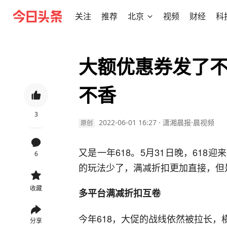
关注
推荐
北京
视频
财经
科
大额优惠券发了不
不香
3
2022-06-01 16:27
·
潇湘晨报·晨视频
原创
又是一年618。5月31日晚，61
6
的玩法少了，满减折扣更加直接，但
收藏
多平台满减折扣互卷
今年618，大促的战线依然被拉长，
分享