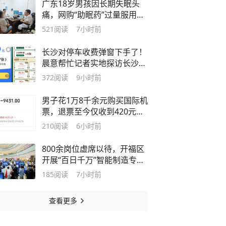
广东18岁男孩因长期失眠头
痛，网购“助眠药”过量服用被
认定吸毒，复议办：主观上没
521
阅读
7小时前
有吸毒的故意，撤销行拘3日
处罚
长沙对停车收费弹窗下手了！
晨意帮忙记者实地探访长沙20
余处停车场
372
阅读
9小时前
男子花1万8千余元购买国际机
票，退票至今仅收到420元退
款，航司和购票平台回应
210
阅读
6小时前
800余岗位虚席以待，开福区
开展“百日千万”智能制造专场
招聘活动
185
阅读
7小时前
查看更多