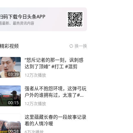
扫码下载今日头条APP
看最新、最热资讯内容
精彩视频
换一换
“怒斥记者的那一刻，讽刺感
达到了顶峰” #打工 #混剪
03:39
12万
次播放
强者从不抱怨环境，这弹弓玩
户外的谁拥有过，太准了#弹
弓#户外
00:15
12万
次播放
这里蕴藏长春的一段故事记录
着的人情冷暖
00:58
6万
次播放