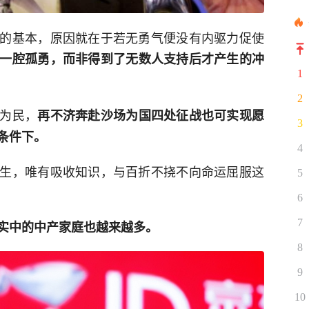
的基本，原因就在于若无勇气便没有内驱力促使
一腔孤勇，而非得到了无数人支持后才产生的冲
1
2
为民，
再不济奔赴沙场为国四处征战也可实现愿
3
条件下。
4
生，唯有吸收知识，与百折不挠不向命运屈服这
5
6
7
实中的中产家庭也越来越多。
8
9
10