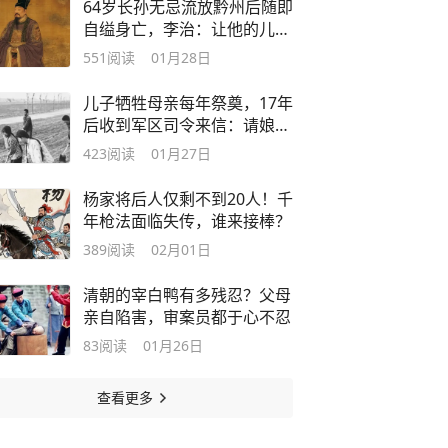
64岁长孙无忌流放黔州后随即
自缢身亡，李治：让他的儿女
终身为奴
551
阅读
01月28日
儿子牺牲母亲每年祭奠，17年
后收到军区司令来信：请娘来
京见面
423
阅读
01月27日
杨家将后人仅剩不到20人！千
年枪法面临失传，谁来接棒？
389
阅读
02月01日
清朝的宰白鸭有多残忍？父母
亲自陷害，审案员都于心不忍
83
阅读
01月26日
查看更多