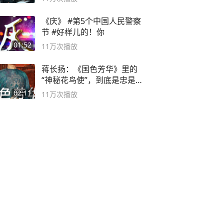
《庆》 #第5个中国人民警察
节 #好样儿的！你
01:52
11万
次播放
蒋长扬：《国色芳华》里的
“神秘花鸟使”，到底是忠是
奸？
02:11
11万
次播放