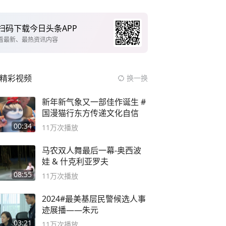
扫码下载今日头条APP
看最新、最热资讯内容
精彩视频
换一换
新年新气象又一部佳作诞生 #
国漫猫行东方传递文化自信
00:34
11万
次播放
马农双人舞最后一幕-奥西波
娃 & 什克利亚罗夫
08:55
11万
次播放
2024#最美基层民警候选人事
迹展播——朱元
03:21
11万
次播放