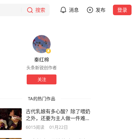
搜索
消息
发布
登录
秦红棉
头条新锐创作者
关注
TA的热门作品
古代乳娘有多心酸？除了喂奶
之外，还要为主人做一件难堪
的事！
6015
阅读
01月22日