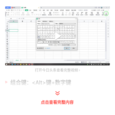
打开今日头条查看完整视频
组合键：<Alt>键+数字键
1.
快速输入“√”号和“×”号
点击查看完整内容
按住
<Alt>
键，用数字小键盘输入
41420
，松