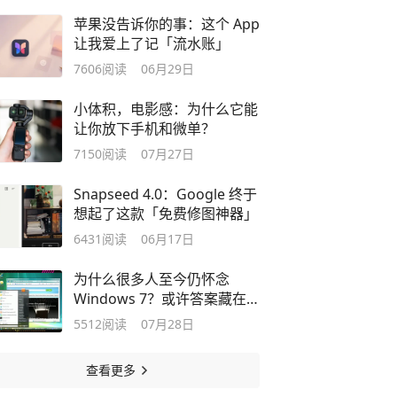
苹果没告诉你的事：这个 App
让我爱上了记「流水账」
7606
阅读
06月29日
小体积，电影感：为什么它能
让你放下手机和微单？
7150
阅读
07月27日
Snapseed 4.0：Google 终于
想起了这款「免费修图神器」
6431
阅读
06月17日
为什么很多人至今仍怀念
Windows 7？或许答案藏在
它的设计里
5512
阅读
07月28日
查看更多