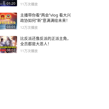
01:20
11万
次播放
主播带你看“两会”vlog 看大兴
政协如何“新”意满满绘未来！
03:01
12万
次播放
比反派还像反派的正派主角，
全员都是大恶人！
06:02
11万
次播放