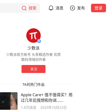
搜索
消息
发布
登录
少数派
少数派官方账号 头条精选作者 优质
数码领域创作者
关注
TA的热门作品
Apple Care+ 值不值得买？用
过几年后我想和你说……
1.8万
阅读
2025年10月22日