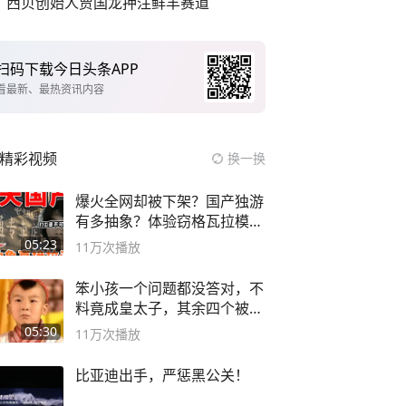
西贝创始人贾国龙押注鲜羊赛道
扫码下载今日头条APP
看最新、最热资讯内容
精彩视频
换一换
爆火全网却被下架？国产独游
有多抽象？体验窃格瓦拉模拟
器！
05:23
11万
次播放
笨小孩一个问题都没答对，不
料竟成皇太子，其余四个被处
死
05:30
11万
次播放
比亚迪出手，严惩黑公关！