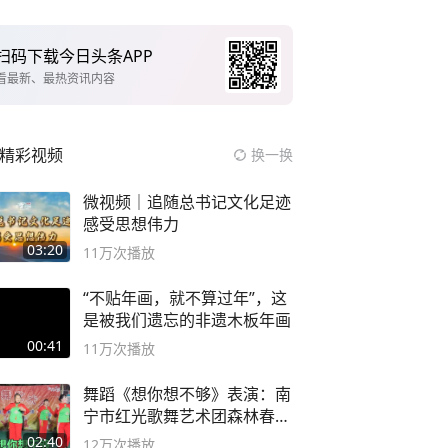
扫码下载今日头条APP
看最新、最热资讯内容
精彩视频
换一换
微视频｜追随总书记文化足迹
感受思想伟力
03:20
11万
次播放
“不贴年画，就不算过年”，这
是被我们遗忘的非遗木板年画
00:41
11万
次播放
舞蹈《想你想不够》表演：南
宁市红光歌舞艺术团森林春红
舞蹈队。
02:40
12万
次播放