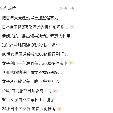
头条热榜
换一换
把百年大党建设得更加坚强有力
日本自卫队3架反潜巡逻机在东海活动
伊朗总统：最高领袖决策过程遭人利用
知识产权强国建设驶入“快车道”
80后女柜员逆袭成4200亿银行副行长
女子利用平台漏洞薅走3000多件家电
李亚鹏向地铁吐血女孩捐99999元
女子从行驶货车上跳下 警方介入
台风“白海豚”7日起影响上海
90后女子自然受孕怀上四胞胎
24小时不关空调 电费会更低吗