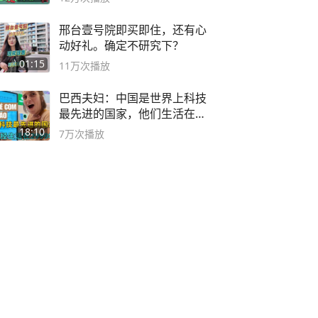
邢台壹号院即买即住，还有心
动好礼。确定不研究下？
01:15
11万
次播放
巴西夫妇：中国是世界上科技
最先进的国家，他们生活在
2999年
18:10
7万
次播放