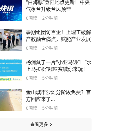
“白海豚”登陆地点更新！中央
气象台升级台风预警
0
阅读
2分钟前
暑期组团访百企！上理工破解
产教融合痛点，赋能产业发展
0
阅读
2分钟前
杨浦藏了一片“小亚马逊”！“水
上马拉松”趣味赛喊你来玩！
0
阅读
5分钟前
金山城市沙滩分阶段免费？官
方回应来了…
0
阅读
5分钟前
查看更多