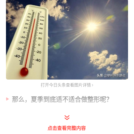
打开今日头条查看图片详情
那么，夏季到底适不适合做整形呢？
1、高温有碍伤口愈合？
点击查看完整内容
夏季气温偏高，人体的新陈代谢会比较旺盛，