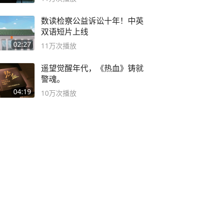
数读检察公益诉讼十年！中英
双语短片上线
02:27
11万
次播放
遥望觉醒年代，《热血》铸就
警魂。
04:19
10万
次播放