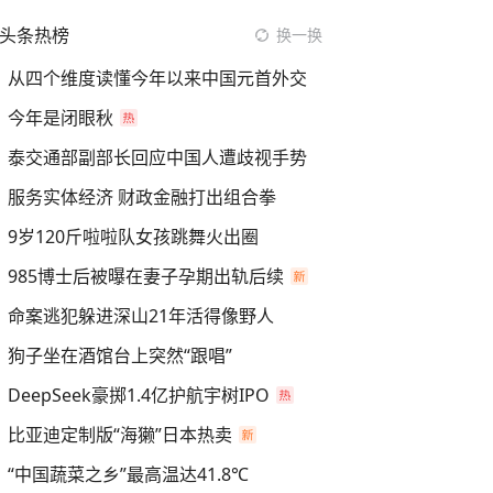
头条热榜
换一换
从四个维度读懂今年以来中国元首外交
今年是闭眼秋
泰交通部副部长回应中国人遭歧视手势
服务实体经济 财政金融打出组合拳
9岁120斤啦啦队女孩跳舞火出圈
985博士后被曝在妻子孕期出轨后续
命案逃犯躲进深山21年活得像野人
狗子坐在酒馆台上突然“跟唱”
DeepSeek豪掷1.4亿护航宇树IPO
比亚迪定制版“海獭”日本热卖
“中国蔬菜之乡”最高温达41.8℃