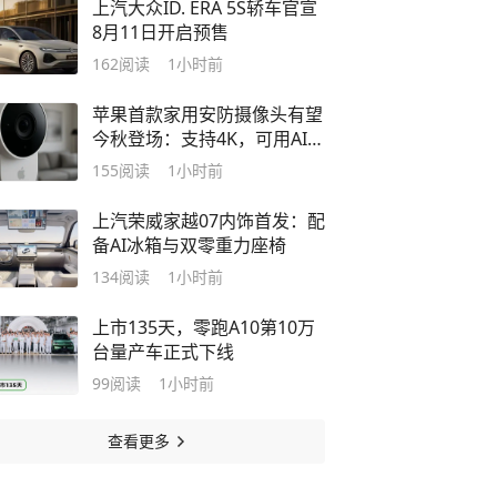
上汽大众ID. ERA 5S轿车官宣
8月11日开启预售
162
阅读
1小时前
苹果首款家用安防摄像头有望
今秋登场：支持4K，可用AI描
述画面
155
阅读
1小时前
上汽荣威家越07内饰首发：配
备AI冰箱与双零重力座椅
134
阅读
1小时前
上市135天，零跑A10第10万
台量产车正式下线
99
阅读
1小时前
查看更多