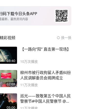
扫码下载今日头条APP
看最新、最热资讯内容
精彩视频
换一换
【一路向“阳” 直击第一现场】
03:40
10万
次播放
柳州市被行政拘留人矛盾纠纷
人民调解委员会揭牌成立
02:01
11万
次播放
巡光——致敬第五个中国人民
警察节#中国人民警察节 @抖
音小助手
05:00
11万
次播放