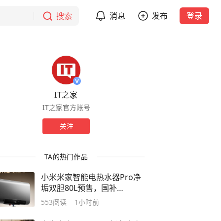
搜索
消息
发布
登录
IT之家
IT之家官方账号
关注
TA的热门作品
小米米家智能电热水器Pro净
垢双胆80L预售，国补
1954.15元
553
阅读
1小时前