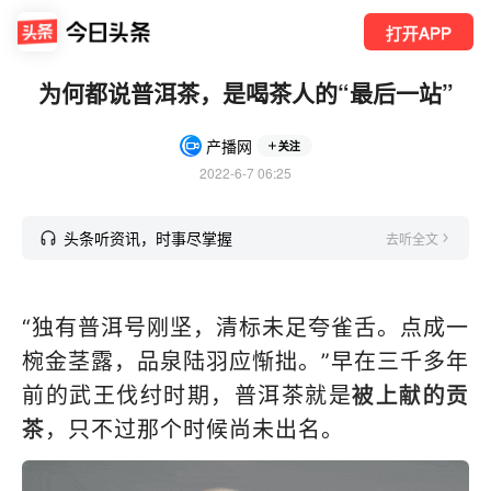
打开APP
为何都说普洱茶，是喝茶人的“最后一站”
产播网
关注
2022-6-7 06:25
头条听资讯，时事尽掌握
去听全文
“独有普洱号刚坚，清标未足夸雀舌。点成一
椀金茎露，品泉陆羽应惭拙。”早在三千多年
前的武王伐纣时期，普洱茶就是
被上献的贡
茶
，只不过那个时候尚未出名。