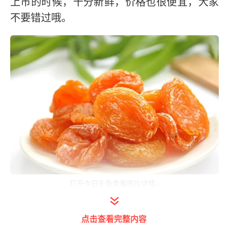
上市的时候，十分新鲜，价格也很便宜，大家
不要错过哦。
打开今日头条查看图片详情
在农村有句俗语，叫“桃子饱杏伤人”，说桃子
点击查看完整内容
能吃到饱，但杏子吃多了会伤害身体，其实很