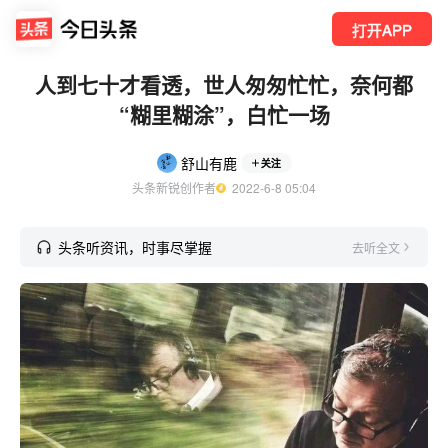
打开APP
人到七十才看透，世人匆匆忙忙，奈何都
“糊里糊涂”，白忙一场
舒山有鹿
关注
头条新锐创作者
  2022-6-8 05:04
头条听资讯，时事尽掌握
去听全文