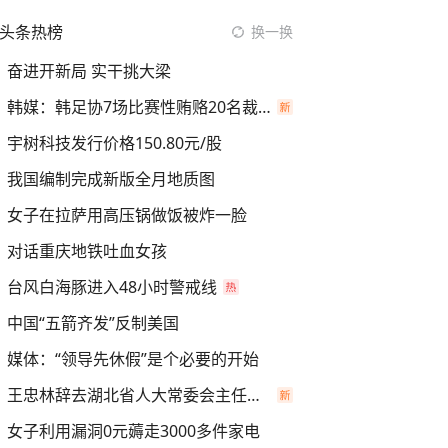
头条热榜
换一换
奋进开新局 实干挑大梁
韩媒：韩足协7场比赛性贿赂20名裁判
宇树科技发行价格150.80元/股
我国编制完成新版全月地质图
女子在拉萨用高压锅做饭被炸一脸
对话重庆地铁吐血女孩
台风白海豚进入48小时警戒线
中国“五箭齐发”反制美国
媒体：“领导先休假”是个必要的开始
王忠林辞去湖北省人大常委会主任职务
女子利用漏洞0元薅走3000多件家电