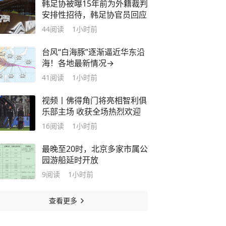
韩足协被曝15年前为外籍裁判
安排性招待，韩足协官员回应
44
阅读
1小时前
台风“白海豚”逐渐逼近华东沿
海！各地最新情况→
41
阅读
1小时前
视频丨佛得角门将亮相智利俱
乐部主场 收获全场热烈欢迎
16
阅读
1小时前
最晚至20时，北京多家市属公
园游船延时开放
9
阅读
1小时前
查看更多