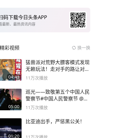
扫码下载今日头条APP
看最新、最热资讯内容
精彩视频
换一换
猛兽派对荒野大膘客模式发现
无赖玩法！走对手的路让对手
无路可走
04:43
11万
次播放
巡光——致敬第五个中国人民
警察节#中国人民警察节 @抖
音小助手
05:00
11万
次播放
比亚迪出手，严惩黑公关！
01:20
11万
次播放