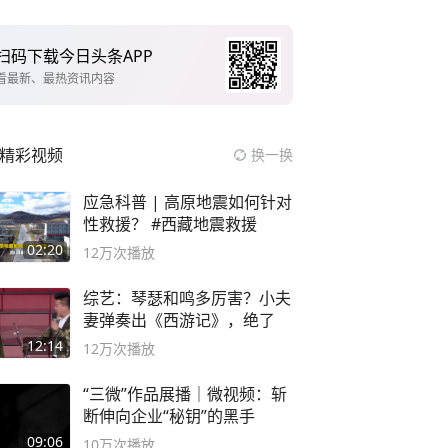
扫码下载今日头条APP
看最新、最热资讯内容
精彩视频
换一换
应急科普 | 高原地震如何针对
性救援？ #西藏地震救援
02:20
12万
次播放
综艺：琴瑟和鸣多厉害？小夫
妻弹奏出《西游记》，绝了
12:14
12万
次播放
“三微”作品展播｜微视频：斩
断伸向企业“秘钥”的黑手
09:06
10万
次播放