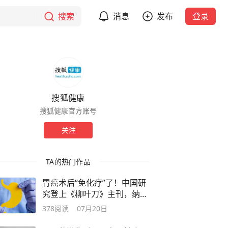
搜索
消息
发布
登录
搜狐健康
搜狐健康官方账号
关注
TA的热门作品
胃癌术后“免化疗”了！中国研
究登上《柳叶刀》主刊，纳入
新指南
378
阅读
07月20日