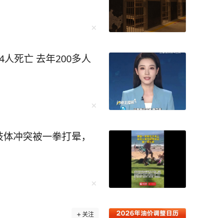
人死亡 去年200多人
肢体冲突被一拳打晕，
关注