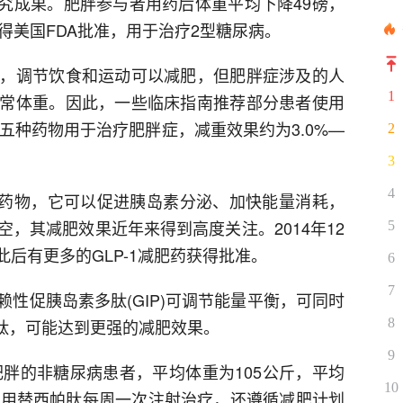
临床研究成果。肥胖参与者用药后体重平均下降49磅，
得美国FDA批准，用于治疗2型糖尿病。
，调节饮食和运动可以减肥，但肥胖症涉及的人
1
常体重。因此，一些临床指南推荐部分患者使用
准五种药物用于治疗肥胖症，减重效果约为3.0%—
2
3
4
治疗药物，它可以促进胰岛素分泌、加快能量消耗，
，其减肥效果近年来得到高度关注。2014年12
5
此后有更多的GLP-1减肥药获得批准。
6
7
性促胰岛素多肽(GIP)可调节能量平衡，可同时
8
西帕肽，可能达到更强的减肥效果。
9
肥胖的非糖尿病患者，平均体重为105公斤，平均
10
使用替西帕肽每周一次注射治疗，还遵循减肥计划