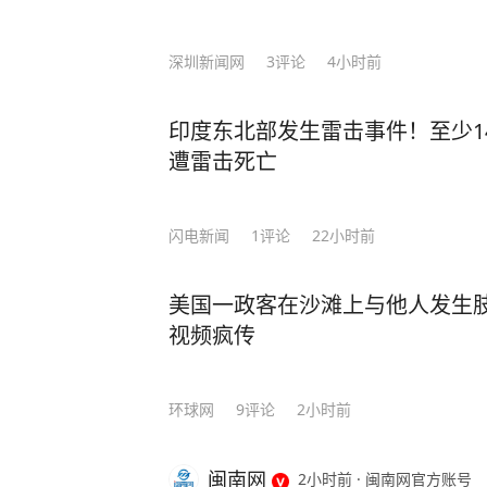
深圳新闻网
3
评论
4小时前
印度东北部发生雷击事件！至少14
遭雷击死亡
闪电新闻
1
评论
22小时前
美国一政客在沙滩上与他人发生
视频疯传
环球网
9
评论
2小时前
闽南网
2小时前
·
闽南网官方账号