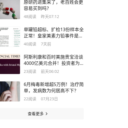
原研药进集采了，老百姓会更
容易买到吗？
48
阅读
昨天07:12
单罐铅超标、扩检13份样本全
正常！皇家美素力铅事件是乌
龙吗？
40
阅读
7天前
阿斯利康和百时美施贵宝洽谈
4000亿美元合并！投资者为
何不买账？
23
阅读
前天06:02
6月梅毒新增超5万例！治疗简
单，发病数为何居高不下？
22
阅读
07月23日
查看更多