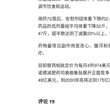
调节饮食和运动。
用药72周后，安慰剂组体重下降约2.4
药品的低剂量组平均体重下降32斤，
47斤，超半数达到了减重20%以上，
药物最常见副作用是恶心、腹泻和便秘
疗。
目前替西帕肽定价为每月4剂974美
诺德减肥药司美格鲁肽展开正面竞争
49亿美元，到2030年底将达到175
评论
19