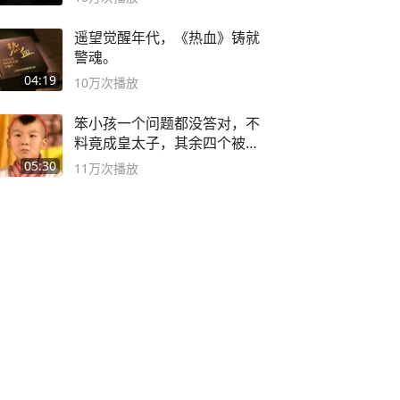
遥望觉醒年代，《热血》铸就
警魂。
04:19
10万
次播放
笨小孩一个问题都没答对，不
料竟成皇太子，其余四个被处
死
05:30
11万
次播放