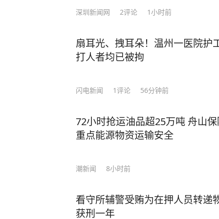
深圳新闻网
2
评论
1小时前
扇耳光、拽耳朵！温州一医院护工
打人者均已被拘
闪电新闻
1
评论
56分钟前
72小时抢运油品超25万吨 舟山
重点能源物资运输安全
潮新闻
8小时前
看守所辅警受贿为在押人员转递
获刑一年