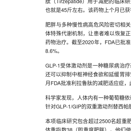
肽（Tirzepatide）用于减肥的
也就是45斤左右。该药物上个月已获
肥胖与多种慢性病高危风险密切相关
体特殊代谢机制，让患者难以恢复正
药物治疗。截至2020年，FDA已批
8.6%。
GLP-1受体激动剂是一种糖尿病
还可以抑制中枢神经食欲和延缓胃排空
月FDA批准利拉鲁肽的减肥适应症，
科学家发现，人体内有一种葡萄糖依赖
针对GLP-1/GIP的双重激动剂替
本项临床研究包含超过2500名超重
体重指数38（即重度肥胖）。他们