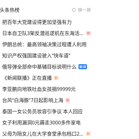
头条热榜
换一换
把百年大党建设得更加坚强有力
日本自卫队3架反潜巡逻机在东海活动
伊朗总统：最高领袖决策过程遭人利用
知识产权强国建设驶入“快车道”
俄导弹全部命中基辅目标说明什么
《新闻联播》正在直播
李亚鹏向地铁吐血女孩捐99999元
台风“白海豚”7日起影响上海
泰国一女公务员妆容引争议 本人回应
女子利用漏洞0元薅走3000多件家电
父母为陪女儿在大学食堂承包档口2年