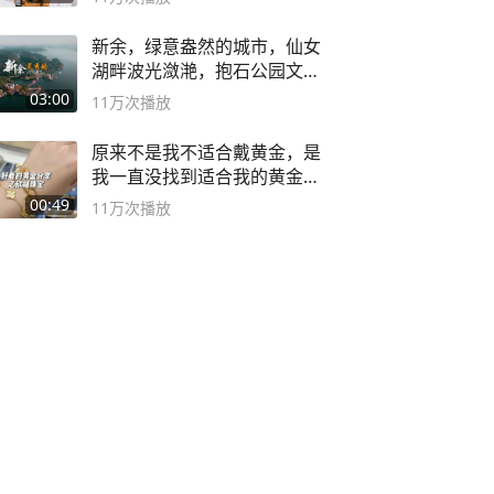
新余，绿意盎然的城市，仙女
湖畔波光潋滟，抱石公园文化
深邃……
03:00
11万
次播放
原来不是我不适合戴黄金，是
我一直没找到适合我的黄金
😭
00:49
11万
次播放