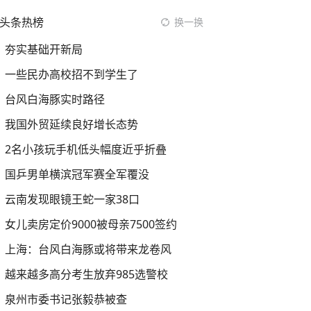
头条热榜
换一换
夯实基础开新局
一些民办高校招不到学生了
台风白海豚实时路径
我国外贸延续良好增长态势
2名小孩玩手机低头幅度近乎折叠
国乒男单横滨冠军赛全军覆没
云南发现眼镜王蛇一家38口
女儿卖房定价9000被母亲7500签约
上海：台风白海豚或将带来龙卷风
越来越多高分考生放弃985选警校
泉州市委书记张毅恭被查