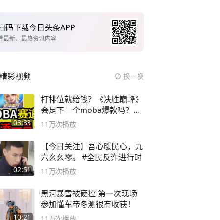
扫码下载今日头条APP
看最新、最热资讯内容
精彩视频
换一换
打排位就给钱？《决胜巅峰》
会是下一个moba爆款吗？#
决胜巅峰
03:33
11万
次播放
【今日关注】吾心暖民心，九
六幺幺零。 #全民反诈进行时
02:51
11万
次播放
黑河暴雪被硬控 第一次现场
参加懂车帝冬测很有收获！
10:21
11万
次播放