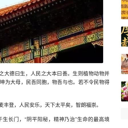
地之大德曰生，人民之大本曰善。生则植物动物并
坤为大母，民吾同胞，物吾与也。若不令民物得
麦丰登，人民安乐，天下太平矣，智朗福崇。
生长门，“阴平阳秘，精神乃治”生命的最高境