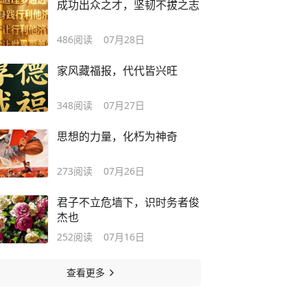
成功出众之才，坚韧不拔之志
486
阅读
07月28日
家风藏福报，代代皆兴旺
348
阅读
07月27日
思想的力量，化朽为神奇
273
阅读
07月26日
君子不立危墙下，识时务者俊
杰也
252
阅读
07月16日
查看更多