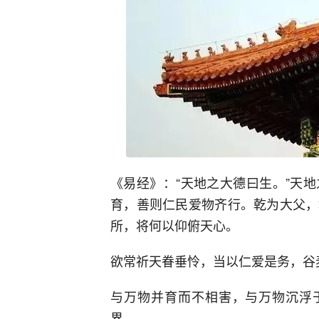
《易经》：“天地之大德曰生。”天
育，善则仁民爱物齐行。乾为大父，
所，将何以仰俯天心。
欲常祈天眷垂怜，当以仁爱是务，谷
与万物并育而不相害，与万物沉浮于
界，