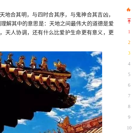
“与天地合其明，与四时合其序，与鬼神合其吉凶，
们理解其中的意思是：天地之间最伟大的道德是爱
，天人协调，还有什么比爱护生命更有意义，更
1
2
3
4
5
6
7
8
9
10