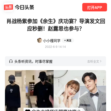
打开APP
肖战杨紫参加《余生》庆功宴？导演发文回
应秒删！赵露思也参与？
小小槿同学
关注
2022-6-9 14:14
头条听资讯，时事尽掌握
去听全文