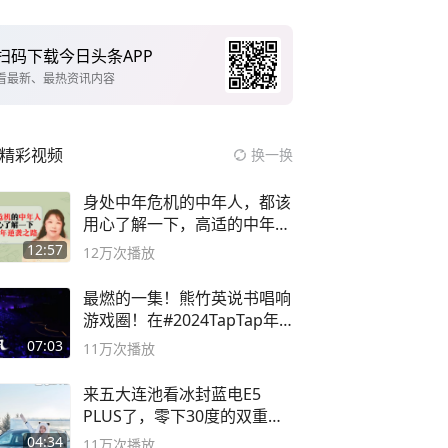
扫码下载今日头条APP
看最新、最热资讯内容
精彩视频
换一换
身处中年危机的中年人，都该
用心了解一下，高适的中年逆
袭之路
12:57
12万
次播放
最燃的一集！熊竹英说书唱响
游戏圈！在#2024TapTap年
度游戏大赏
07:03
11万
次播放
来五大连池看冰封蓝电E5
PLUS了，零下30度的双重冰
封40小时全录
04:34
11万
次播放