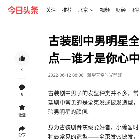
关注
推荐
北京
视频
财经
科
古装剧中男明星全
点—谁才是你心
9
2022-06-12 08:08
·
雅望天空时光静好
古装剧中男子的发型种类并不多，常
8
廷剧中常见的是全束发或披发造型，
验男明星的颜值。
收藏
身为古装剧骨灰级爱好者，小编暂时
种最常见的造型——全束发vs披发
分享