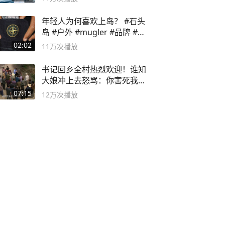
年轻人为何喜欢上岛？ #石头
岛 #户外 #mugler #品牌 #足
球流氓
02:02
11万
次播放
书记回乡全村热烈欢迎！谁知
大娘冲上去怒骂：你害死我儿
子
07:15
12万
次播放