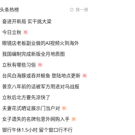
头条热榜
换一换
奋进开新局 实干挑大梁
今日立秋
眼镜店老板副业做的AI视频火到海外
我国编制完成新版全月地质图
立秋有哪些习俗
台风白海豚或吞并鲸鱼 登陆地点更新
普京八年前的话被军方用进对乌战报
立秋后北方要先凉快了
夫妻花式晒证展示门当户对
女子遗失的名牌包意外网购入手
银行午休1.5小时 留个窗口行不行