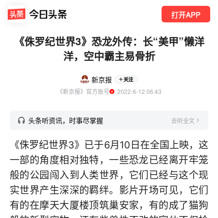
打开APP
《侏罗纪世界3》恐龙外传：长“美甲”懒洋
洋，空中霸主易骨折
新京报
关注
《新京报》官方账号
  2022-6-12 06:43
头条听资讯，时事尽掌握
去听全文
《侏罗纪世界3》已于6月10日在全国上映，这
一部的角度相对独特，一些恐龙已经离开牢笼
般的公园闯入到人类世界，它们已经与这个现
实世界产生深深的羁绊。影片开场可见，它们
有的在摩天大厦楼顶筑巢安家，有的成了猫狗