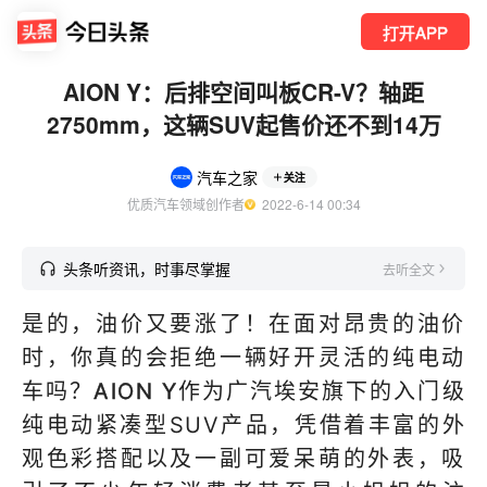
打开APP
AION Y：后排空间叫板CR-V？轴距
2750mm，这辆SUV起售价还不到14万
汽车之家
关注
优质汽车领域创作者
  2022-6-14 00:34
头条听资讯，时事尽掌握
去听全文
是的，油价又要涨了！在面对昂贵的油价
时，你真的会拒绝一辆好开灵活的纯电动
车吗？
AION Y
作为广汽埃安旗下的入门级
纯电动紧凑型SUV产品，凭借着丰富的外
观色彩搭配以及一副可爱呆萌的外表，吸