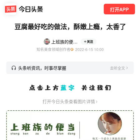
打开APP
豆腐最好吃的做法，酥嫩上瘾，太香了
上班族的便当饭饭
关注
知名美食领域创作者
  2022-6-15 10:00
头条听资讯，时事尽掌握
去听全文
打开今日头条查看图片详情