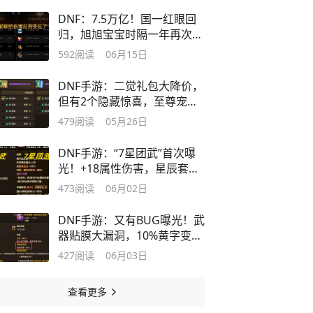
DNF：7.5万亿！国一红眼回
归，旭旭宝宝时隔一年再次登
顶！
592
阅读
06月15日
DNF手游：二觉礼包大降价，
但有2个隐藏惊喜，至尊宠物
打折入手！
479
阅读
05月26日
DNF手游：“7星团武”首次曝
光！+18属性伤害，星辰套还
在逆袭！
473
阅读
06月02日
DNF手游：又有BUG曝光！武
器贴膜大漏洞，10%黄字变
10%最终伤害
427
阅读
06月03日
查看更多