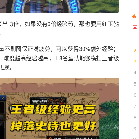
”事半功倍，如果没有3倍经验药，那也要用红玉髓
无；
1
，尽量不刷图保证满疲劳，可以获得30%额外经验；
2
，难度越高经验越高，1.8名望就能够横扫王者级
3
更换。
4
5
6
7
8
9