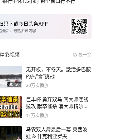
银行午休1.5小时 留个窗口行不行
扫码下载今日头条APP
看最新、最热资讯内容
精彩视频
换一换
无开板，不冬天。激活多巴胺
的热“雪”挑战
00:56
20万
次播放
巨丰杯 勇弃双马 阎大师底线
猛攻 献卒催杀 潘大师精妙入
局
07:57
11万
次播放
马农双人舞最后一幕-奥西波
娃 & 什克利亚罗夫