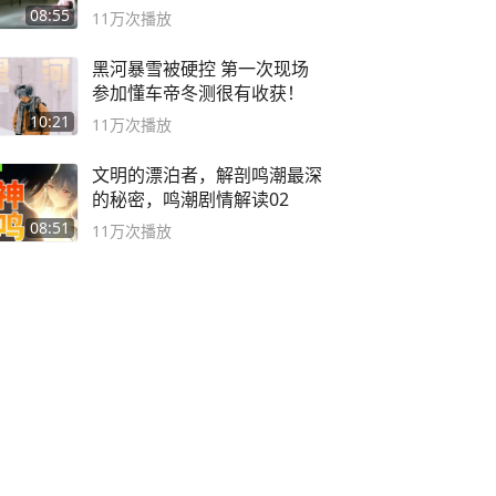
08:55
11万
次播放
黑河暴雪被硬控 第一次现场
参加懂车帝冬测很有收获！
10:21
11万
次播放
文明的漂泊者，解剖鸣潮最深
的秘密，鸣潮剧情解读02
08:51
11万
次播放