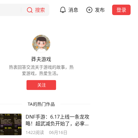
搜索
消息
发布
登录
莽夫游戏
热衷回答交流关于游戏的故事，热
爱游戏，热爱生活。
关注
TA的热门作品
DNF手游：6.17上线一条龙攻
略！超武减负开始了，必拿5
级属强徽章
1422
阅读
06月16日