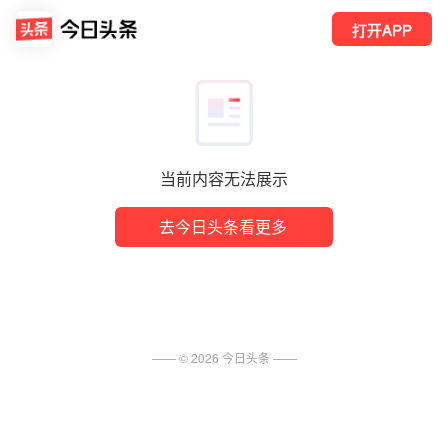
打开APP
当前内容无法展示
去今日头条看更多
—— ©
2026
今日头条
——