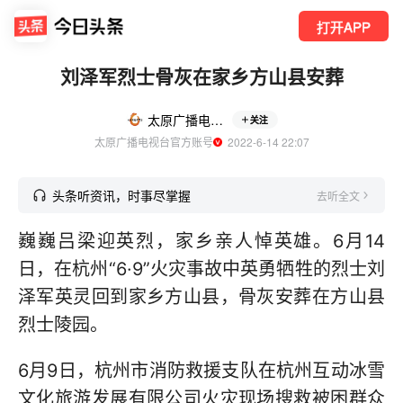
打开APP
刘泽军烈士骨灰在家乡方山县安葬
太原广播电视台
关注
太原广播电视台官方账号
  2022-6-14 22:07
头条听资讯，时事尽掌握
去听全文
巍巍吕梁迎英烈，家乡亲人悼英雄。6月14
日，在杭州“6·9”火灾事故中英勇牺牲的烈士刘
泽军英灵回到家乡方山县，骨灰安葬在方山县
烈士陵园。
6月9日，杭州市消防救援支队在杭州互动冰雪
文化旅游发展有限公司火灾现场搜救被困群众