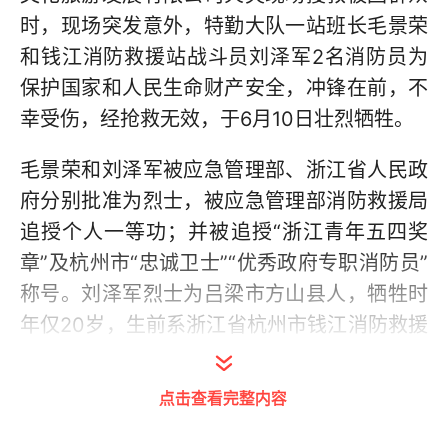
时，现场突发意外，特勤大队一站班长毛景荣
和钱江消防救援站战斗员刘泽军2名消防员为
保护国家和人民生命财产安全，冲锋在前，不
幸受伤，经抢救无效，于6月10日壮烈牺牲。
毛景荣和刘泽军被应急管理部、浙江省人民政
府分别批准为烈士，被应急管理部消防救援局
追授个人一等功；并被追授“浙江青年五四奖
章”及杭州市“忠诚卫士”“优秀政府专职消防员”
称号。刘泽军烈士为吕梁市方山县人，牺牲时
年仅20岁，生前系浙江省杭州市钱江消防救援
站政府专职消防员，入职3年以来，兢兢业
业，踏实肯干，甘于奉献，奋勇当先，先后参
点击查看完整内容
与处置各类灭火救援任务300余次，营救人民