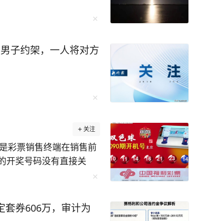
最后建立出了一套适合自己的学习体系。 比
的时间上网搜索名校学霸的学习方法，并整理了
就牢牢记住背熟了4000个英语单词，超级牛！ 在
记法”记笔记，用“三个一”精读法快速理解阅读，
两男子约架，一人将对方
…… 李柘远说：“学会正确的学
入职全球顶尖投资银
学深造，28岁荣登福布斯精英榜，哈佛校长称他
关注
谢说：“院长，谢谢你的赏识，但我来耶鲁是为了
验总结在《学习高手》中，这本书还获得央视点
的开奖号码没有直接关
随机的，不存在任何规
速记忆的秘诀，再到调整心态的良方，他都一一
任何不良引导！#买彩票
定套券606万，审计为
刺激记忆法，缩略词记忆法等，并给出了具体的