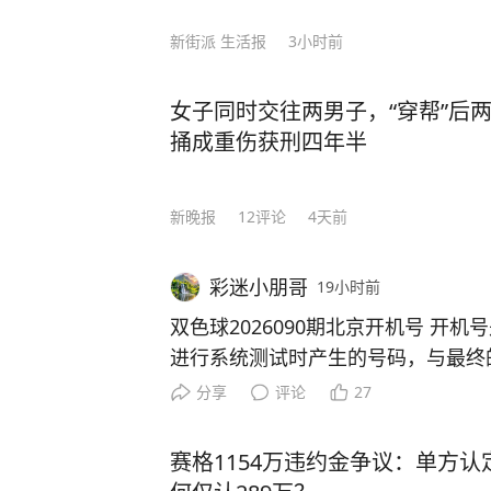
国内外学霸笔记，归纳总结各种方法，
新街派 生活报
3小时前
如，在英语这关难题上，他花了三天
一个“六步鸡血背单词法”，仅用10天
逐步的复习中，李柘远还用“康奈尔笔
女子同时交往两男子，“穿帮”后
多感官刺激记忆把知识点记牢，”主题分类法“梳理逻辑
捅成重伤获刑四年半
习方法是快速发展的关键。” 最终，李柘远以托福116分（距离满分只差四分）和SAT
满分的成绩，成功获得了耶鲁大学的录取通知！ 耶鲁毕业后，他
新晚报
12
评论
4天前
行高盛；25岁重返校园，考进哈佛大
是“百年一遇的人才”。 美国学术界为了挽留他更是开出了千万年薪和美国绿卡的诱
彩迷小朋哥
19小时前
惑，面对巨额奖金的诱惑，李柘远感
报效祖国，国我必须回。” 回国后，为了让更多的学弟学妹能够掌握学习的奥秘，李
双色球2026090期北京开机号 开机号是彩票销售终端在销售前
柘远将自己十几年来的求学经历和经
进行系统测试时产生的号码，与最终
赞，康辉也极力推荐。 在书中，他详尽地分享了5大模块、8大方法、100多种学习秘
联，不具备预测性。彩票开奖是完全
分享
评论
27
籍，从如何精准定位学习漏洞，到快
律，建议您理性看待，量力而行！无
娓娓道来。 书中每部分都进行了更为详细的拆分，讲解了100+学习方法。比如，如何
真的能中大奖吗？#
赛格1154万违约金争议：单方认
提高记忆力教你联想记忆法，多感官