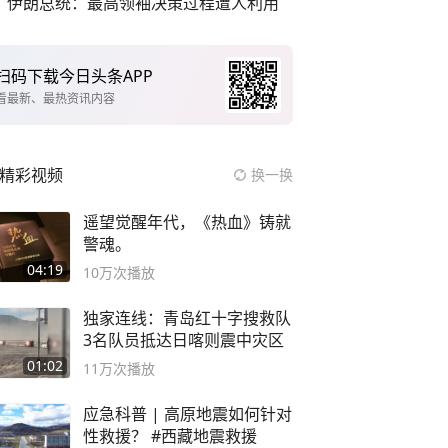
伊朗总统：最高领袖决策过程遭人利用
扫码下载今日头条APP
看最新、最热资讯内容
精彩视频
换一换
遥望觉醒年代，《热血》铸就
警魂。
04:19
10万
次播放
独家连线：青岛红十字搜救队
3名队员抵达日喀则震中灾区
01:02
11万
次播放
应急科普 | 高原地震如何针对
性救援？ #西藏地震救援