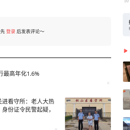
10
请先
登录
后发表评论～
最高年化1.6%
关进看守所：老人大热
、身份证令民警起疑，