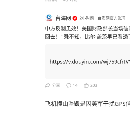
台海网
2小时前
·
台海网官方账号
中方反制见效！美国财政部长当场破
回去！” 殊不知，比尔·盖茨早已看
主芯片，并通过规模制造优势赶超上来！ 中国近期对稀土出口实施反制措
稀土供应链上高度依赖中国，重启本
博弈找筹码，居然把矛头指向了中国留学生身上！ 美国以中
https://v.douyin.com/wj759cfrtV
国撤销稀土出口管制新规。他声称若
生”，并威胁在金融、软件等领域升级行动。 美国想威胁中国让步，
更加激发中国的爆发力！ 举例，CNN主持人曾询问科技禁令是否 “以一种奇怪的方式
分享
14
203
产生了相反的效果”，盖茨回应称：
方面全速前进。” 面对美国芯片封锁，中国3年实现半导体设备国产化率从12%跃至3
飞机撞山坠毁是因美军干扰GPS
5%；稀土加工产能占全球90%，一纸
路”合作、RCEP贸易圈扩容，更让中国在全
压：中国无人机成本只有美国的1%