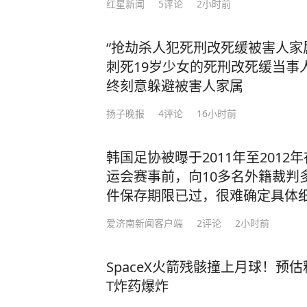
红星新闻
5
评论
2小时前
让美军司令直呼“没法比”。 而我国如今之所以有这样的底气，就是因为有人才的支
撑！ 据悉，2024年中国高层次科技人才数量达32,511人，占全球的27.9%，位居全球
“抢劫杀人犯死刑改死缓被害人家
首位。 当然，授人以鱼不如授人以渔。除了技术人才，还有一种更可贵的“文化战
刺死19岁少女的死刑改死缓当事
士”。比如李柘远——用自己的方式，为国家
终刻意躲避被害人家属
于一个特殊的家庭环境，自幼父母离
导下，李柘远改变以前死记硬背的方
扬子晚报
4
评论
16小时前
是，外公让李柘远总结出一套属于自己的高效学习方法。
法”，将预习遇到的陌生公式和例题
韩国足协被曝于2011年至201
等，把高中三年的知识点牢牢记住。 还有初高中时，李柘远应用“五大记忆法”，让学
运会赛事前，向10多名外籍裁判
习事半功倍： 李柘远在中学背诵《水调歌头》和《相见欢》时，就配合听以这两首词
件保存期限已过，很难确定具体
为蓝本的歌曲《明月几时有》《独上
李柘远睡前会把MP3放在床头，循
爱济南新闻客户端
2
评论
2小时前
法，前一晚“听背”的单词已经记得非常牢固。 就这样，李柘远成绩
绩一直名列前茅，长期稳居年级第一的宝座。 高三时期，李柘远却
SpaceX火箭残骸撞上月球！预
人梦寐以求的机会 —— 清华大学
T炸药爆炸
考美国耶鲁！ 虽然对美国高考的知识一片空白，但李柘远依旧胸有成竹，他开始翻阅