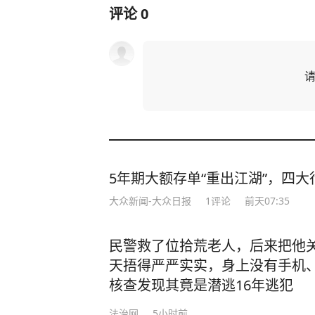
评论
0
5年期大额存单“重出江湖”，四大行
大众新闻-大众日报
1
评论
前天07:35
民警救了位拾荒老人，后来把他
天捂得严严实实，身上没有手机
核查发现其竟是潜逃16年逃犯
法治网
5小时前