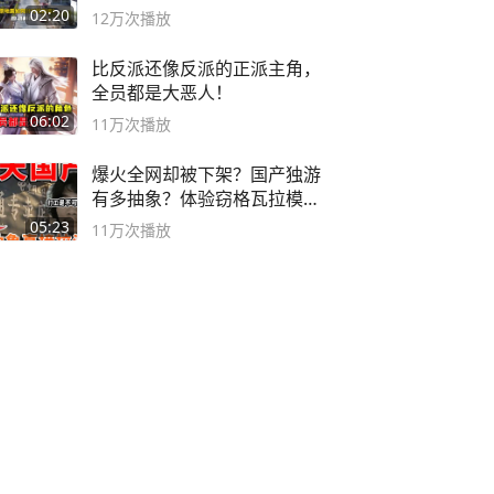
02:20
12万
次播放
比反派还像反派的正派主角，
全员都是大恶人！
06:02
11万
次播放
爆火全网却被下架？国产独游
有多抽象？体验窃格瓦拉模拟
器！
05:23
11万
次播放