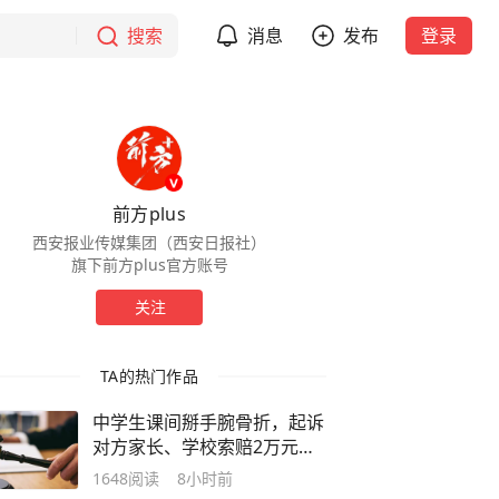
搜索
消息
发布
登录
前方plus
西安报业传媒集团（西安日报社）
旗下前方plus官方账号
关注
TA的热门作品
中学生课间掰手腕骨折，起诉
对方家长、学校索赔2万元，
法院：自愿参与，损失自负
1648
阅读
8小时前