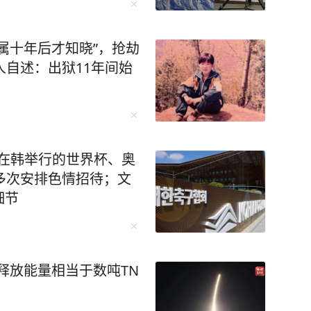
属十年后才知晓”，抢劫
人自述：出狱11年间始
未来培养更多的“芯片大脑”。 李柘远成长
异，成绩没人管也一塌糊涂。好在外公的悉心教
法，重新对知识点进行梳理、总结，更关键的
 比如他运用“抽象+具象混搭
相结合，促进理解；联想记忆法、缩略词记忆法
2年在韩举行的世界杯、奥
多次安排色情招待；文
细节
西楼》，同时刺激视觉和听觉，很快就记住了。
环播放词汇音频，直到自己睡去。通过这样的方
一路突飞猛进，成
迎来了一个让无数
估释放能量相当于数吨TN
的保送名额。可李柘远却拒绝了清华的保送，选择裸