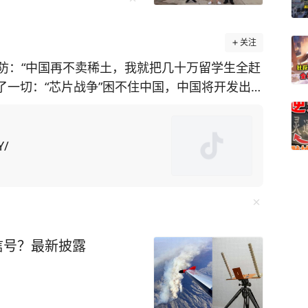
关注
防：“中国再不卖稀土，我就把几十万留学生全赶
透了一切：“芯片战争”困不住中国，中国将开发出自
施，美国在
土矿山却面临技术瓶颈。对此，美国为了给对华
国留学生为筹码，施压中
Y/
中方不妥协，美国可能驱逐“数万名在美中国留学
却不知此方法会
“绝对是这样。禁令迫使中国人在芯片制造等各个
信号？最新披露
出口管制便让F-35战机生产线告急。而“一带一
球经济动荡中稳如磐石。 还有无人机碾
，珠海航展上展示的无人机航母、机器狗作战群，