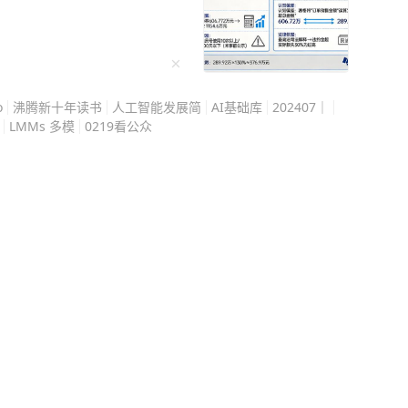
本保姆级的巧劲学习用书。 曾经李柘远的
的学习方法后，仅用半年就补回了之前落下的知
10几万送孩子去
o
沸腾新十年读书
人工智能发展简
AI基础库
202407｜
手》效果好！（免责：本文不代表台海网观点）
LMMs 多模
0219看公众
效学习能力：[图片]