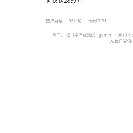
何仅认289万？
操作方法。 《学习高手》这套书，除了他的独家方法，也有国内外学霸和专家的秘
诀，100多个学习方法给你参考，完全是一
表妹，成绩一直是倒数，自从用了他
热点解读
92
评论
昨天07:31
识，最后如愿考上了211大学，并顺利保研。 不是吹嘘！很多家长花
热门：
读《卓有成效的
gemini_
0810 N
辅导班，都不一定有买一本《学习高
AI每日资讯-
点击下方即可下单，让孩子早日掌握高