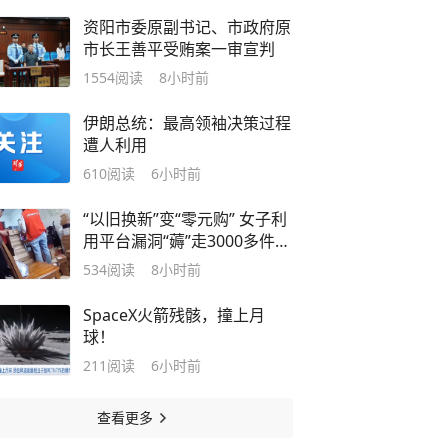
资阳市委原副书记、市政府原
市长王善平受贿案一审宣判
1554
阅读
8小时前
伊朗总统：最高领袖决策过程
遭人利用
610
阅读
6小时前
“以旧换新”变“零元购” 女子利
用平台漏洞“薅”走3000多件家
电
534
阅读
8小时前
SpaceX火箭残骸，撞上月
球！
211
阅读
6小时前
查看更多