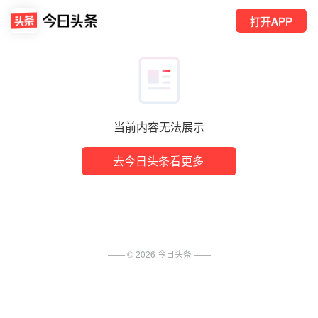
打开APP
当前内容无法展示
去今日头条看更多
—— ©
2026
今日头条
——