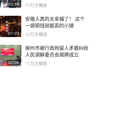
二团
03:16
11万
次播放
安徽人真的太幸福了！ 这个
一袋铜钱就能逛的小镇
01:03
12万
次播放
柳州市被行政拘留人矛盾纠纷
人民调解委员会揭牌成立
02:01
11万
次播放