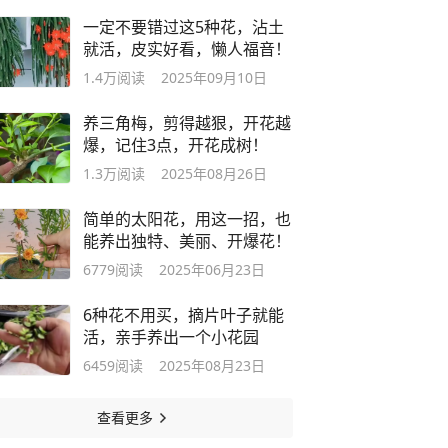
一定不要错过这5种花，沾土
就活，皮实好看，懒人福音！
1.4万
阅读
2025年09月10日
养三角梅，剪得越狠，开花越
爆，记住3点，开花成树！
1.3万
阅读
2025年08月26日
简单的太阳花，用这一招，也
能养出独特、美丽、开爆花！
6779
阅读
2025年06月23日
6种花不用买，摘片叶子就能
活，亲手养出一个小花园
6459
阅读
2025年08月23日
查看更多