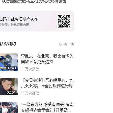
联合国谴责俄乌互相发动大规模袭击
扫码下载今日头条APP
看最新、最热资讯内容
精彩视频
换一换
李胤志：在北京，我比台湾的
同龄人有更多选择
07:43
11万
次播放
【今日关注】吾心暖民心，九
六幺幺零。 #全民反诈进行时
02:51
11万
次播放
“一缕东方韵 感受南国美”海南
省旗袍协会年会2《开场鼓》