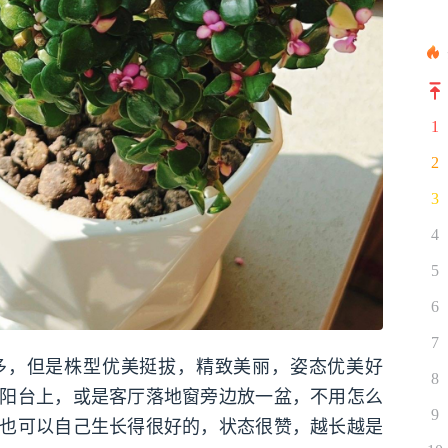
1
2
3
4
5
6
7
多，但是株型优美挺拔，精致美丽，姿态优美好
8
阳台上，或是客厅落地窗旁边放一盆，不用怎么
9
也可以自己生长得很好的，状态很赞，越长越是