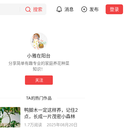
搜索
消息
发布
登录
小雅在阳台
分享简单有趣专业的家庭养花种菜
知识！
关注
TA的热门作品
鸭脚木一定这样养，记住2
点，长成一片茂密小森林
1.7万
阅读
2025年08月20日