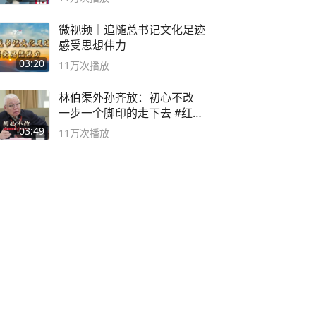
微视频｜追随总书记文化足迹
感受思想伟力
03:20
11万
次播放
林伯渠外孙齐放：初心不改
一步一个脚印的走下去 #红船
论坛
03:49
11万
次播放