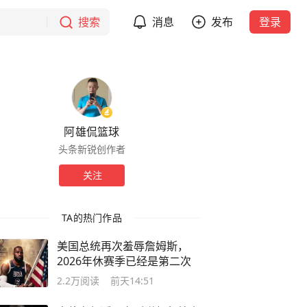
搜索
消息
发布
登录
阿雄侃篮球
头条新锐创作者
关注
TA的热门作品
美国总统再次羞辱詹姆斯，
2026年休赛季已经是第二次
2.2万
阅读
前天14:51