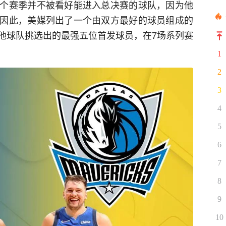
个赛季并不被看好能进入总决赛的球队，因为他
因此，美媒列出了一个由双方最好的球员组成的
他球队挑选出的最强五位首发球员，在7场系列赛
1
2
3
4
5
6
7
8
9
10