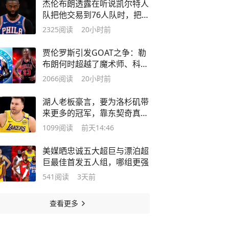
杰伦布朗透露在听说凯尔特人
队把他交易到76人队时，把手
机扔了
2325
阅读
20小时前
贾伦罗斯引发GOAT之争：勒
布朗何时超越了魔术师、科比
和邓肯
2066
阅读
20小时前
湖人老板豪言，要为洛杉矶带
来更多的冠军，靠东契奇真能
夺冠吗？
1099
阅读
前天14:46
美媒晒忠诚五大超巨与漂泊超
巨最佳首发五人组，哪组更强
541
阅读
3天前
查看更多