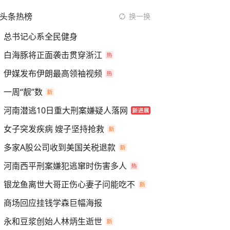
头条热榜
换一换
总书记心系全民健身
白海豚将正面袭击贯穿浙江
伊媒发布伊朗最高领袖视频
一周“靓”数
河南潜逃10日重大刑案嫌疑人落网
女子突发疾病 嫂子坚持抢救
多家A股公司收到美国关税退款
河南西平刑案嫌犯逃窜时伤害多人
银龙鱼离世大哥正伤心妻子问能吃不
商场回应挂钱学森巨幅海报
永和豆浆创始人林炳生逝世