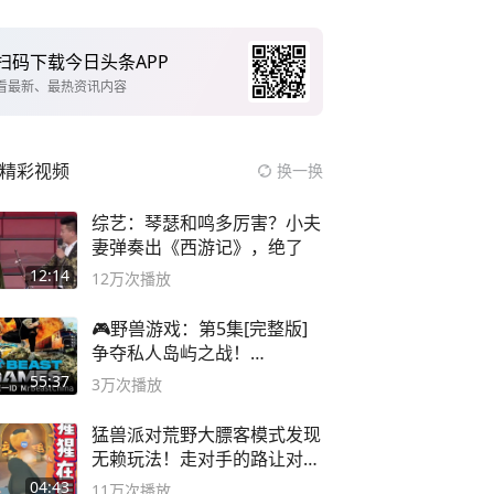
扫码下载今日头条APP
看最新、最热资讯内容
精彩视频
换一换
综艺：琴瑟和鸣多厉害？小夫
妻弹奏出《西游记》，绝了
12:14
12万
次播放
🎮野兽游戏：第5集[完整版]
争夺私人岛屿之战！
#MrBeastChina
55:37
3万
次播放
猛兽派对荒野大膘客模式发现
无赖玩法！走对手的路让对手
无路可走
04:43
11万
次播放