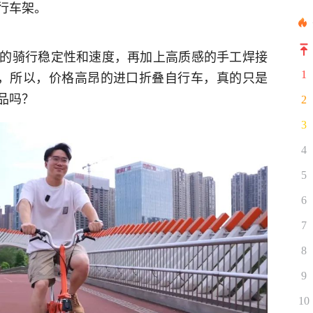
行车架。
的骑行稳定性和速度，再加上高质感的手工焊接
加持，所以，价格高昂的进口折叠自行车，真的只是
1
品吗？
2
3
4
5
6
7
8
9
10