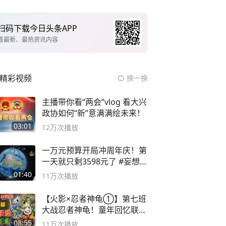
扫码下载今日头条APP
看最新、最热资讯内容
精彩视频
换一换
主播带你看“两会”vlog 看大兴
政协如何“新”意满满绘未来！
03:01
12万
次播放
一万元预算开局冲周年庆！第
一天就只剩3598元了 #妄想山
海
01:40
11万
次播放
【火影×忍者神龟①】第七班
大战忍者神龟！童年回忆联动
论武？
08:55
11万
次播放