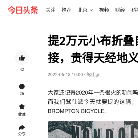
关注
推荐
北京
视频
财经
科
提2万元小布折叠
接，贵得天经地
42
2022-06-18 10:00
·
驾仕派
大家还记得2020年一条很火的新
26
而我们驾仕派今天就要提的这辆，
BROMPTON BICYCLE。
收藏
分享