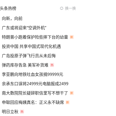
头条热榜
换一换
向新，向前
广东或将迎来“空调外机”
特朗普小跑着保护险些摔下台的幼童
投资中国 共享中国式现代化机遇
广岛投原子弹飞行员从未后悔
弹药库存告急 美军补货难
李亚鹏向地铁吐血女孩捐99999元
余承东口误将24999元电脑报成2499
南大数院院长疑辞职信里写不想干了
申聪回应梅姨真名：正义永不缺席
明日立秋