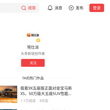
搜索
消息
发布
登录
驾仕派
头条新锐创作者
关注
TA的热门作品
极氪9X五座版正面对垒宝马新
X5，50万级大五座SUV性能
为王
1.1万
阅读
8天前