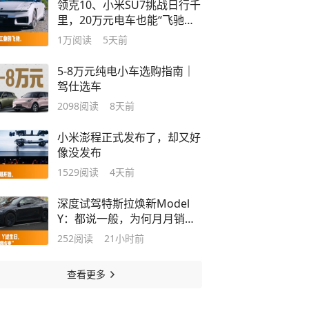
领克10、小米SU7挑战日行千
里，20万元电车也能“飞驰人
生”
1万
阅读
5天前
5-8万元纯电小车选购指南｜
驾仕选车
2098
阅读
8天前
小米澎程正式发布了，却又好
像没发布
1529
阅读
4天前
深度试驾特斯拉焕新Model
Y：都说一般，为何月月销
冠？
252
阅读
21小时前
查看更多