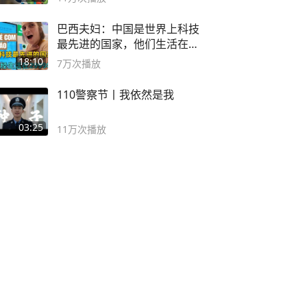
巴西夫妇：中国是世界上科技
最先进的国家，他们生活在
2999年
18:10
7万
次播放
110警察节丨我依然是我
03:25
11万
次播放