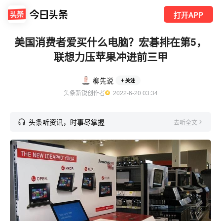
打开APP
美国消费者爱买什么电脑？宏碁排在第5，
联想力压苹果冲进前三甲
柳先说
关注
头条新锐创作者
  2022-6-20 03:34
头条听资讯，时事尽掌握
去听全文