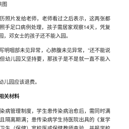
供图
历照片发给老师，老师看过之后表示，这两张都
照手足口病例处理，孩子需居家观察14天，凭复
园，邓女士的孩子还不能入园。
写明咽部未见异常，心肺腹未见异常，“还不能说
但幼儿园又坚持要，那孩子是不是就一直不能入
幼儿园应该退费。
相关材料
染病管理制度，学生患传染病治愈后，需同时满
且隔离期满；患传染病学生持医院出具的《复学
卫生（保健）室校医或保健教师查验，并报学校