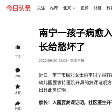
关注
推荐
北京
视频
财经
科
南宁一孩子病愈
长给愁坏了
112
2022-06-20 12:03
·
南国早报
近日，南宁市民邓女士向南国早报客
204
幼儿园要求持医院开具的复课证明方
出具此类证明。
收藏
家长：入园要复课证明，社区医生开
分享