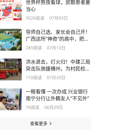
世界杯熬夜看球，房颤患者要
当心
5026
阅读
07月03日
导师自己选、家长会自己开！
广西这所“神奇”的高中，把成
长主动权还给学生
285
阅读
07月13日
洪水退去，灯火归！中建三局
突击队驰援横州，为村民检修
电路
110
阅读
07月20日
一眼看懂 一次办成 兴业银行
南宁分行让外籍友人“不见外”
76
阅读
06月29日
查看更多