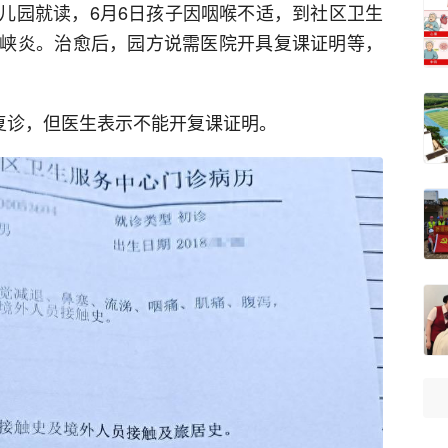
儿园就读，6月6日孩子因咽喉不适，到社区卫生
峡炎。治愈后，园方说需医院开具复课证明等，
院复诊，但医生表示不能开复课证明。