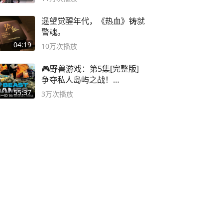
遥望觉醒年代，《热血》铸就
警魂。
04:19
10万
次播放
🎮野兽游戏：第5集[完整版]
争夺私人岛屿之战！
#MrBeastChina
55:37
3万
次播放