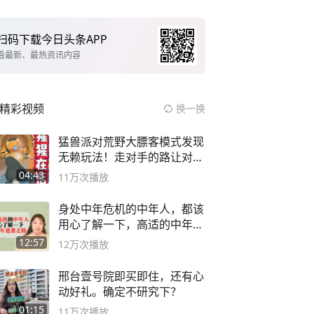
扫码下载今日头条APP
看最新、最热资讯内容
精彩视频
换一换
猛兽派对荒野大膘客模式发现
无赖玩法！走对手的路让对手
无路可走
04:43
11万
次播放
身处中年危机的中年人，都该
用心了解一下，高适的中年逆
袭之路
12:57
12万
次播放
邢台壹号院即买即住，还有心
动好礼。确定不研究下？
01:15
11万
次播放