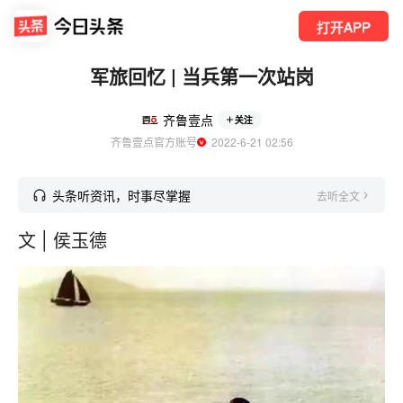
打开APP
军旅回忆 | 当兵第一次站岗
齐鲁壹点
关注
齐鲁壹点官方账号
  2022-6-21 02:56
头条听资讯，时事尽掌握
去听全文
文 | 侯玉德