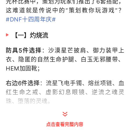
光杯比赛中，策划为玩家们推出了6套搭配，
这难道就是传说中的“策划教你玩游戏”？
#DNF十四周年庆#
【一】灼烧流
防具5件选择
：沙漠星芒披肩、御力装甲上
衣、隐匿的自然生命护腿、白玉无邪腰带、
HEM加固靴；
右边6件选择
：流星飞电手镯、熔丝项链、血
红生命之戒、虚影幻息眼镜、逆流之魂灵
珠、堕落的灵魂。
点击查看完整内容