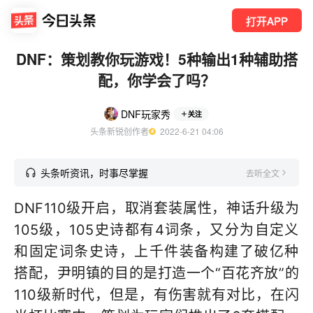
打开APP
DNF：策划教你玩游戏！5种输出1种辅助搭
配，你学会了吗？
DNF玩家秀
关注
头条新锐创作者
  2022-6-21 04:06
头条听资讯，时事尽掌握
去听全文
DNF110级开启，取消套装属性，神话升级为
105级，105史诗都有4词条，又分为自定义
和固定词条史诗，上千件装备构建了破亿种
搭配，尹明镇的目的是打造一个“百花齐放”的
110级新时代，但是，有伤害就有对比，在闪