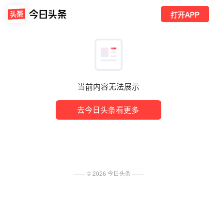
打开APP
当前内容无法展示
去今日头条看更多
—— ©
2026
今日头条
——