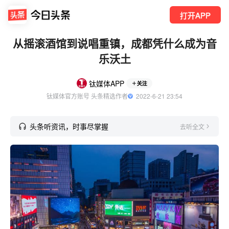
打开APP
从摇滚酒馆到说唱重镇，成都凭什么成为音
乐沃土
钛媒体APP
关注
钛媒体官方账号 头条精选作者
  2022-6-21 23:54
头条听资讯，时事尽掌握
去听全文