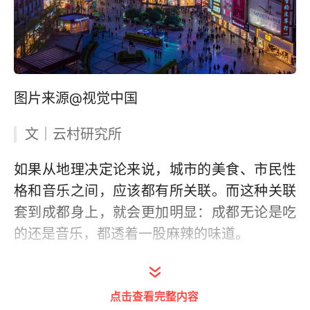
图片来源@视觉中国
文｜云村研究所
如果从地理决定论来说，城市的美食、市民性
格和音乐之间，应该都有所关联。而这种关联
套到成都身上，就会更加明显：成都无论是吃
的还是音乐，都透着一股麻辣的味道。
成都的音乐和它的火锅一样，各种风格流派一
锅涮，热闹非凡又不互相串味——或者说串了
点击查看完整内容