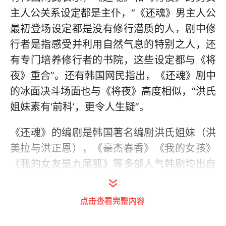
主人公关系设定都是主仆，“《还魂》男主人公
最初登场设定都是没有修行潜质的人，剧中修
行者是指感受并利用自然气息的特别之人，还
有专门培养修行者的书院，这些设定都与《将
夜》重合”。还有韩国网民指出，《还魂》剧中
的冰面决斗场面也与《将夜》高度相似，“洪氏
姐妹素有‘前科’，更令人生疑”。
《还魂》的编剧是韩国著名编剧洪氏姐妹（洪
美拉与洪正恩），《豪杰春香》《我的女孩》
《我的女友是九尾狐》等多部人气韩剧均出自
她们笔下。两人担任编剧的剧集中，《最佳爱
情》在2011年播出时被质疑模仿韩国作家金恩
点击查看完整内容
静的小说《所以和黑粉结婚了》，2013年的剧