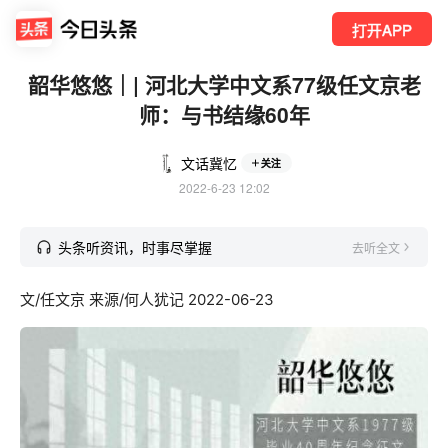
打开APP
韶华悠悠｜| 河北大学中文系77级任文京老
师：与书结缘60年
文话冀忆
关注
2022-6-23 12:02
头条听资讯，时事尽掌握
去听全文
文/任文京 来源
/何人犹记
2022-06-23