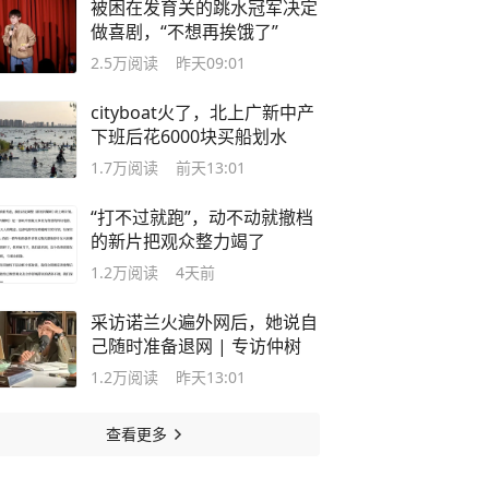
被困在发育关的跳水冠军决定
做喜剧，“不想再挨饿了”
2.5万
阅读
昨天09:01
cityboat火了，北上广新中产
下班后花6000块买船划水
1.7万
阅读
前天13:01
“打不过就跑”，动不动就撤档
的新片把观众整力竭了
1.2万
阅读
4天前
采访诺兰火遍外网后，她说自
己随时准备退网 | 专访仲树
1.2万
阅读
昨天13:01
查看更多