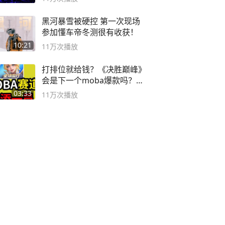
黑河暴雪被硬控 第一次现场
参加懂车帝冬测很有收获！
10:21
11万
次播放
打排位就给钱？《决胜巅峰》
会是下一个moba爆款吗？#
决胜巅峰
03:33
11万
次播放