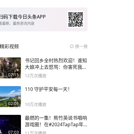
扫码下载今日头条APP
看最新、最热资讯内容
精彩视频
换一换
书记回乡全村热烈欢迎！谁知
大娘冲上去怒骂：你害死我儿
子
07:15
12万
次播放
110 守护平安每一天！
02:01
10万
次播放
最燃的一集！熊竹英说书唱响
游戏圈！在#2024TapTap年
度游戏大赏
07:03
11万
次播放