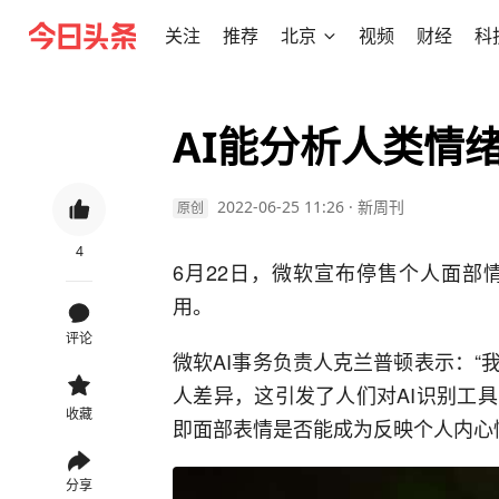
关注
推荐
北京
视频
财经
科
AI能分析人类情
2022-06-25 11:26
·
新周刊
原创
4
6月22日，微软宣布停售个人面部
用。
评论
微软AI事务负责人克兰普顿表示：
人差异，这引发了人们对AI识别工
收藏
即面部表情是否能成为反映个人内心
分享