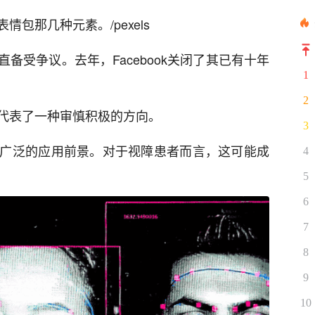
包那几种元素。/pexels
备受争议。去年，Facebook关闭了其已有十年
1
2
代表了一种审慎积极的方向。
3
广泛的应用前景。对于视障患者而言，这可能成
4
5
6
7
8
9
10