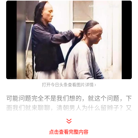
打开今日头条查看图片详情
可能问题完全不是我们想的，就这个问题，下
面我们就来聊聊，清朝男人为什么留辫子？又
为何把前面的头发剃光光？
点击查看完整内容
一、中国人对头发的认识和重视