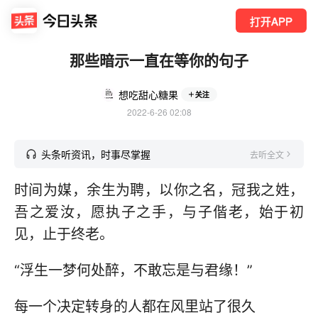
打开APP
那些暗示一直在等你的句子
想吃甜心糖果
关注
2022-6-26 02:08
头条听资讯，时事尽掌握
去听全文
时间为媒，余生为聘，以你之名，冠我之姓，
吾之爱汝，愿执子之手，与子偕老，始于初
见，止于终老。
“浮生一梦何处醉，不敢忘是与君缘！”
每一个决定转身的人都在风里站了很久